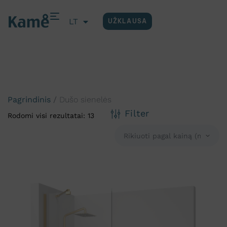
LT
UŽKLAUSA
EN
Pagrindinis
/
Dušo sienelės
Filter
Rodomi visi rezultatai: 13