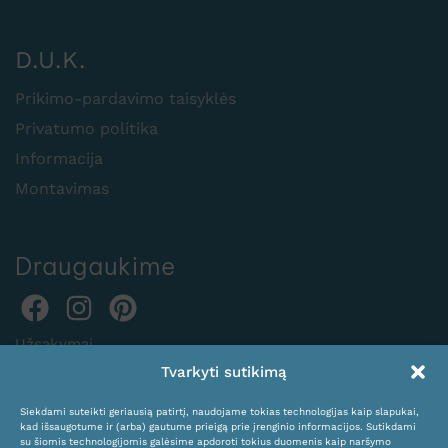
D.U.K.
Prikimo-pardavimo taisyklės
Privatumo politika
Informacija
Montavimas
Draugaukime
Užsakymai
Tvarkyti sutikimą
internetu:
expocentras@kame.lt
Siekdami suteikti geriausią patirtį, naudojame tokias technologijas kaip slapukai,
kad išsaugotume ir (arba) gautume prieigą prie įrenginio informacijos. Sutikdami
Tel. +370 611 31131
su šiomis technologijomis galėsime apdoroti tokius duomenis kaip naršymo