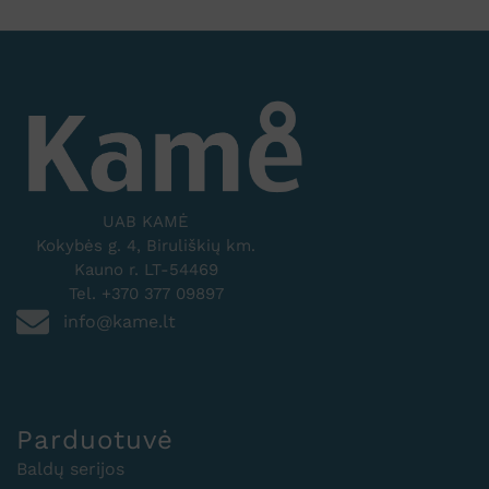
UAB KAMĖ
Kokybės g. 4, Biruliškių km.
Kauno r. LT-54469
Tel. +370 377 09897
info@kame.lt
Parduotuvė
Baldų serijos