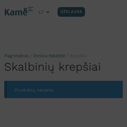
LT
UŽKLAUSA
EN
Pagrindinis
/
Vonios tekstilė
/
Krepšiai
Skalbinių krepšiai
Produktų nerasta.