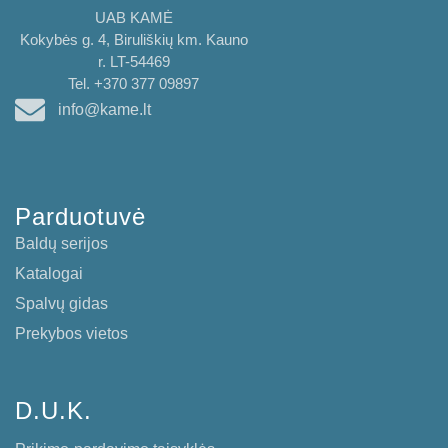
UAB KAMĖ
Kokybės g. 4, Biruliškių km. Kauno
r. LT-54469
Tel. +370 377 09897
info@kame.lt
Parduotuvė
Baldų serijos
Katalogai
Spalvų gidas
Prekybos vietos
D.U.K.