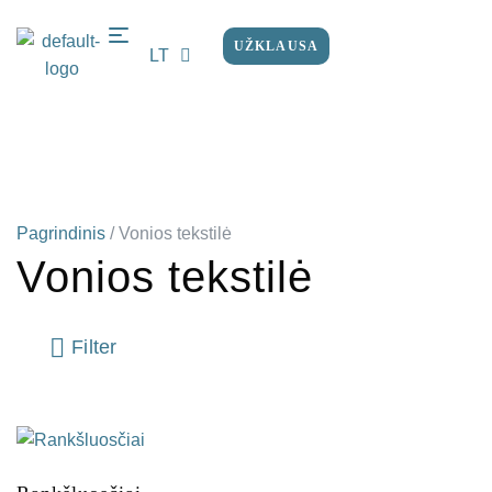
UŽKLAUSA
LT
EN
Pagrindinis
/
Vonios tekstilė
Vonios tekstilė
Filter