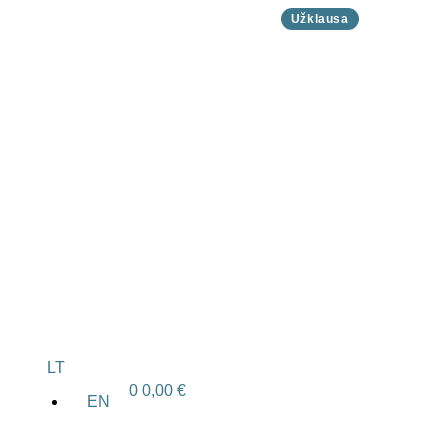
Užklausa
LT
0
0,00
€
EN