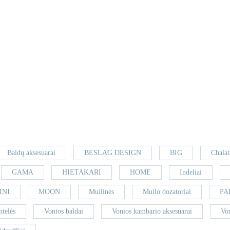
Baldų aksesuarai
BESLAG DESIGN
BIG
Chalat
GAMA
HIETAKARI
HOME
Indeliai
INI
MOON
Muilinės
Muilo dozatoriai
PA
ntelės
Vonios baldai
Vonios kambario aksesuarai
Vo