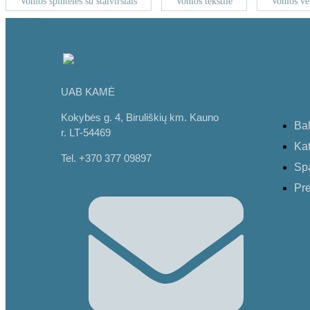
Vonios spintelės su stalviršiais
Vonios tekstilė
Vonios ve
Pardu
UAB KAMĖ
Kokybės g. 4, Biruliškių km. Kauno
Bal
r. LT-54469
Kat
Tel. +370 377 09897
Sp
Pre