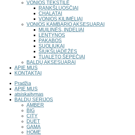
VONIOS TEKSTILĖ
RANKŠLUOSČIAI
CHALATAI
VONIOS KILIMĖLIAI
VONIOS KAMBARIO AKSESUARAI
MUILINĖS, INDELIAI
LENTYNOS
PAKABOS
SUOLIUKAI
ŠIUKŠLIADĖŽĖS
TUALETO ŠEPEČIAI
BALDŲ AKSESUARAI
APIE MUS
KONTAKTAI
Pradžia
APIE MUS
atsiskaitymas
BALDŲ SERIJOS
AMBER
BIG
CITY
DUET
GAMA
HOME