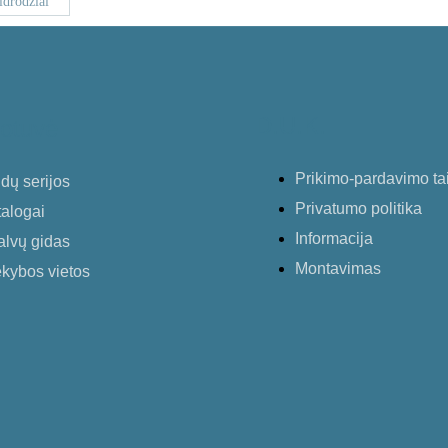
idrodžiai
D.U.K.
otuvė
Prikimo-pardavimo ta
dų serijos
Privatumo politika
alogai
Informacija
alvų gidas
Montavimas
kybos vietos