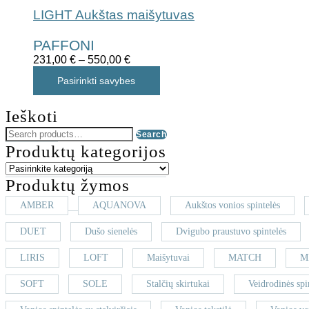
LIGHT Aukštas maišytuvas
PAFFONI
231,00
€
–
550,00
€
Pasirinkti savybes
Ieškoti
Search
Produktų kategorijos
Produktų žymos
AMBER
AQUANOVA
Aukštos vonios spintelės
DUET
Dušo sienelės
Dvigubo praustuvo spintelės
LIRIS
LOFT
Maišytuvai
MATCH
M
SOFT
SOLE
Stalčių skirtukai
Veidrodinės spi