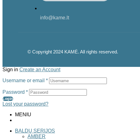
info@kame.lt
© Copyright 2024 KAMĖ. All rights reserved.
Sign in
Create an Account
Username or email
*
Password
*
Login
Lost your password?
MENIU
BALDŲ SERIJOS
AMBER