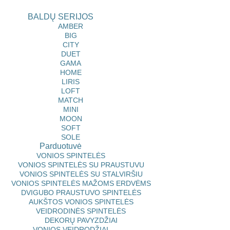
BALDŲ SERIJOS
AMBER
BIG
CITY
DUET
GAMA
HOME
LIRIS
LOFT
MATCH
MINI
MOON
SOFT
SOLE
Parduotuvė
VONIOS SPINTELĖS
VONIOS SPINTELĖS SU PRAUSTUVU
VONIOS SPINTELĖS SU STALVIRŠIU
VONIOS SPINTELĖS MAŽOMS ERDVĖMS
DVIGUBO PRAUSTUVO SPINTELĖS
AUKŠTOS VONIOS SPINTELĖS
VEIDRODINĖS SPINTELĖS
DEKORŲ PAVYZDŽIAI
VONIOS VEIDRODŽIAI