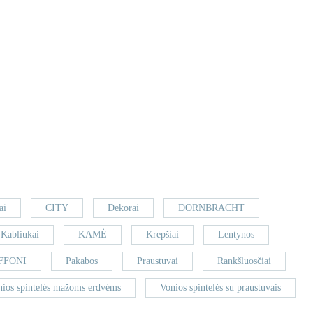
ai
CITY
Dekorai
DORNBRACHT
Kabliukai
KAMĖ
Krepšiai
Lentynos
FFONI
Pakabos
Praustuvai
Rankšluosčiai
nios spintelės mažoms erdvėms
Vonios spintelės su praustuvais