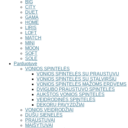
BIG
CITY
DUET
GAMA
HOME
LIRIS
LOFT
MATCH
MINI
MOON
SOFT
SOLE
Parduotuvė
VONIOS SPINTELĖS
VONIOS SPINTELĖS SU PRAUSTUVU
VONIOS SPINTELĖS SU STALVIRŠIU
VONIOS SPINTELĖS MAŽOMS ERDVĖMS
DVIGUBO PRAUSTUVO SPINTELĖS
AUKŠTOS VONIOS SPINTELĖS
VEIDRODINĖS SPINTELĖS
DEKORŲ PAVYZDŽIAI
VONIOS VEIDRODŽIAI
DUŠŲ SIENELĖS
PRAUSTUVAI
MAIŠYTUVAI