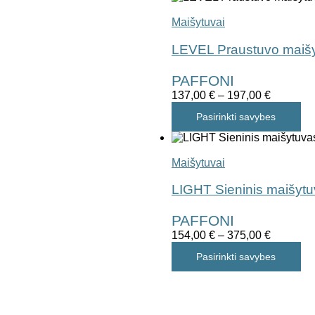
Maišytuvai
LEVEL Praustuvo maiš
PAFFONI
137,00
€
–
197,00
€
Pasirinkti savybes
Maišytuvai
LIGHT Sieninis maišyt
PAFFONI
154,00
€
–
375,00
€
Pasirinkti savybes