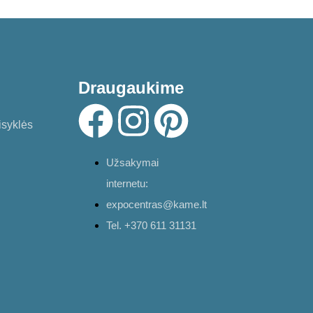
Draugaukime
isyklės
Užsakymai
internetu:
expocentras@kame.lt
Tel. +370 611 31131