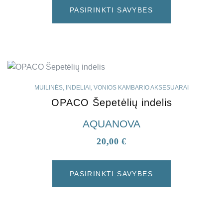
PASIRINKTI SAVYBES
MUILINĖS, INDELIAI
,
VONIOS KAMBARIO AKSESUARAI
OPACO Šepetėlių indelis
AQUANOVA
20,00
€
PASIRINKTI SAVYBES