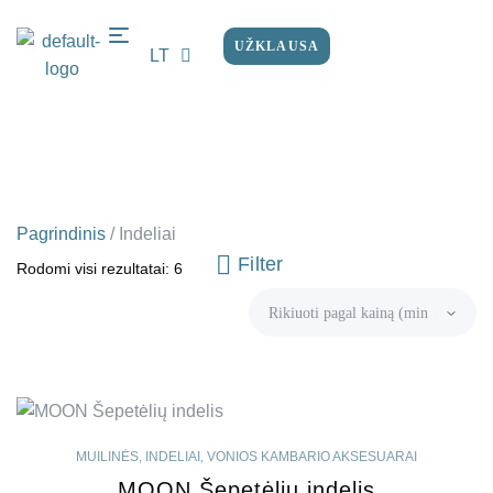
UŽKLAUSA
LT
EN
Pagrindinis
/
Indeliai
Filter
Rodomi visi rezultatai: 6
MUILINĖS, INDELIAI
,
VONIOS KAMBARIO AKSESUARAI
MOON Šepetėlių indelis