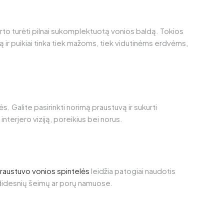
š karto turėti pilnai sukomplektuotą vonios baldą. Tokios
ą ir puikiai tinka tiek mažoms, tiek vidutinėms erdvėms,
s. Galite pasirinkti norimą praustuvą ir sukurti
 interjero viziją, poreikius bei norus.
raustuvo vonios spintelės
leidžia patogiai naudotis
didesnių šeimų ar porų namuose.