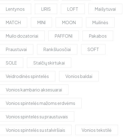
Lentynos
LIRIS
LOFT
Maišytuvai
MATCH
MINI
MOON
Muilinės
Muilo dozatoriai
PAFFONI
Pakabos
Praustuvai
Rankšluosčiai
SOFT
SOLE
Stalčių skirtukai
Veidrodinės spintelės
Vonios baldai
Vonios kambario aksesuarai
Vonios spintelės mažoms erdvėms
Vonios spintelės su praustuvais
Vonios spintelės su stalviršiais
Vonios tekstilė