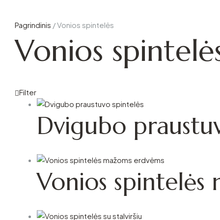
Pagrindinis
/
Vonios spintelės
Vonios spintelė
Filter
Dvigubo praustuv
Vonios spintelė