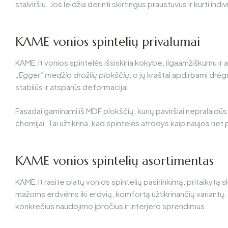
stalviršiu. Jos leidžia derinti skirtingus praustuvus ir kurti indi
KAME vonios spintelių privalumai
KAME.lt vonios spintelės
išsiskiria kokybe, ilgaamžiškumu i
„Egger“ medžio drožlių plokščių
, o jų kraštai apdirbami drė
stabilūs ir atsparūs deformacijai.
Fasadai gaminami iš MDF plokščių, kurių paviršiai nepralaidūs
chemijai. Tai užtikrina, kad spintelės atrodys kaip naujos ne
KAME vonios spintelių asortimentas
KAME.lt rasite platų vonios spintelių pasirinkimą, pritaikyt
mažoms erdvėms iki erdvių, komfortą užtikrinančių variantų. K
konkrečius naudojimo įpročius ir interjero sprendimus.