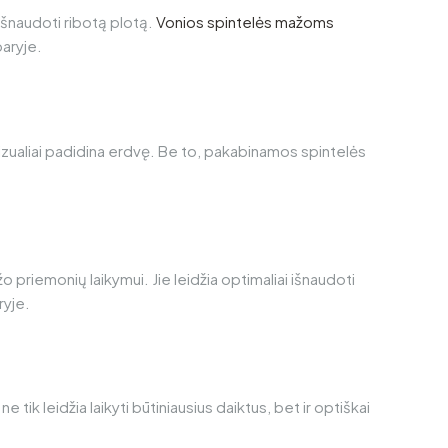
išnaudoti ribotą plotą.
Vonios spintelės mažoms
aryje.
vizualiai padidina erdvę. Be to, pakabinamos spintelės
žo priemonių laikymui. Jie leidžia optimaliai išnaudoti
ryje.
 ne tik leidžia laikyti būtiniausius daiktus, bet ir optiškai