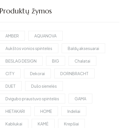
Produktų žymos
AMBER
AQUANOVA
Aukštos vonios spintelės
Baldų aksesuarai
BESLAG DESIGN
BIG
Chalatai
CITY
Dekorai
DORNBRACHT
DUET
Dušo sienelės
Dvigubo praustuvo spintelės
GAMA
HIETAKARI
HOME
Indeliai
Kabliukai
KAMĖ
Krepšiai