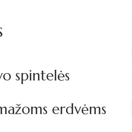
s
o spintelės
s mažoms erdvėms