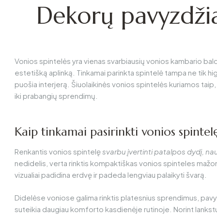
Dekorų pavyzdžia
Vonios spintelės
yra vienas svarbiausių vonios kambario baldų
estetišką aplinką. Tinkamai parinkta spintelė tampa ne tik hi
puošia interjerą.
Šiuolaikinės vonios spintelės
kuriamos taip,
iki prabangių sprendimų.
Kaip tinkamai pasirinkti vonios spintel
Renkantis vonios spintelę
svarbu įvertinti patalpos dydį, na
nedidelis, verta rinktis kompaktiškas vonios spinteles maž
vizualiai padidina erdvę ir padeda lengviau palaikyti švarą.
Didelėse voniose galima rinktis platesnius sprendimus, pavy
suteikia daugiau komforto kasdienėje rutinoje. Norint lankst