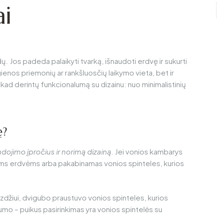
i
. Jos padeda palaikyti tvarką, išnaudoti erdvę ir sukurti
gienos priemonių ar rankšluosčių laikymo vieta, bet ir
 kad derintų funkcionalumą su dizainu: nuo minimalistinių
ę?
udojimo įpročius ir norimą dizainą.
Jei vonios kambarys
oms erdvėms arba pakabinamas vonios spinteles, kurios
zdžiui, dvigubo praustuvo vonios spinteles, kurios
umo – puikus pasirinkimas yra vonios spintelės su