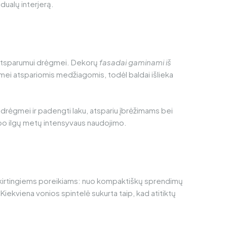
vidualų interjerą.
r atsparumui drėgmei. Dekorų
fasadai gaminami iš
gmei atspariomis medžiagomis, todėl baldai išlieka
 drėgmei ir padengti laku, atspariu įbrėžimams bei
t po ilgų metų intensyvaus naudojimo.
ą skirtingiems poreikiams: nuo kompaktiškų sprendimų
iekviena vonios spintelė sukurta taip, kad atitiktų