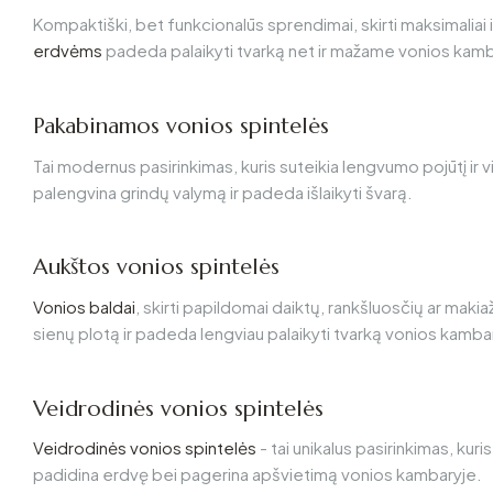
Kompaktiški, bet funkcionalūs sprendimai, skirti maksimaliai 
erdvėms
padeda palaikyti tvarką net ir mažame vonios kamb
Pakabinamos vonios spintelės
Tai modernus pasirinkimas, kuris suteikia lengvumo pojūtį ir 
palengvina grindų valymą ir padeda išlaikyti švarą.
Aukštos vonios spintelės
Vonios baldai
, skirti papildomai daiktų, rankšluosčių ar makia
sienų plotą ir padeda lengviau palaikyti tvarką vonios kamba
Veidrodinės vonios spintelės
Veidrodinės vonios spintelės
- tai unikalus pasirinkimas, kuris
padidina erdvę bei pagerina apšvietimą vonios kambaryje.