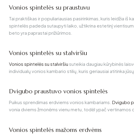
Vonios spintelės su praustuvu
Tai praktiškas ir populiariausias pasirinkimas, kuris leidžia i
spintelės padeda sutaupyti laiko, užtikrina estetinį vientisum
beto yra paprastai prižiūrimos.
Vonios spintelės su stalviršiu
Vonios spintelės su stalviršiu
suteikia daugiau kūrybinės laisvė
individualų vonios kambario stilių, kuris geriausiai atitinka jūsų
Dvigubo praustuvo vonios spintelės
Puikus sprendimas erdviems vonios kambariams.
Dvigubo p
vonia dviems žmonėms vienu metu, todėl ypač vertinamos 
Vonios spintelės mažoms erdvėms