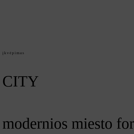
įkvėpimas
CITY
modernios miesto fo