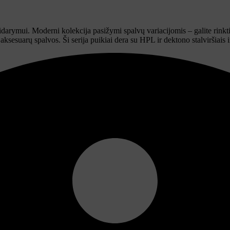
tidarymui. Moderni kolekcija pasižymi spalvų variacijomis – galite rinkti
 aksesuarų spalvos. Ši serija puikiai dera su HPL ir dektono stalviršiais 