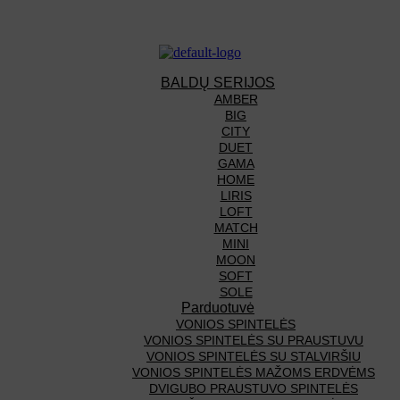
BALDŲ SERIJOS
AMBER
BIG
CITY
DUET
GAMA
HOME
LIRIS
LOFT
MATCH
MINI
MOON
SOFT
SOLE
Parduotuvė
VONIOS SPINTELĖS
VONIOS SPINTELĖS SU PRAUSTUVU
VONIOS SPINTELĖS SU STALVIRŠIU
VONIOS SPINTELĖS MAŽOMS ERDVĖMS
DVIGUBO PRAUSTUVO SPINTELĖS