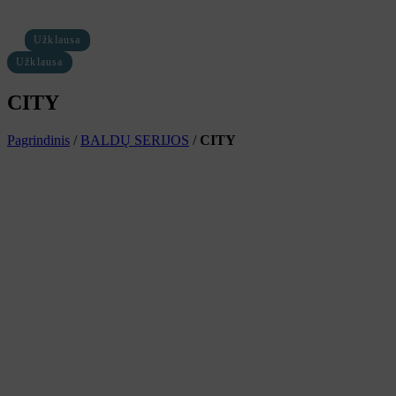
Užklausa
Užklausa
CITY
Pagrindinis
/
BALDŲ SERIJOS
/
CITY