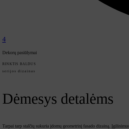
4
Dekorų pasiūlymai
RINKTIS BALDUS
serijos dizainas
Dėmesys detalėms
Tarpai tarp stalčių sukuria įdomų geometrinį fasado dizainą. Įgilinimuo