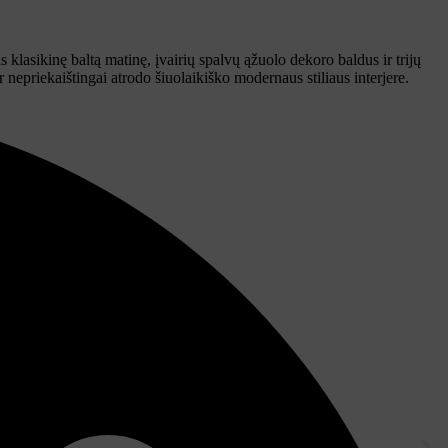
s klasikinę baltą matinę, įvairių spalvų ąžuolo dekoro baldus ir trijų
ir nepriekaištingai atrodo šiuolaikiško modernaus stiliaus interjere.