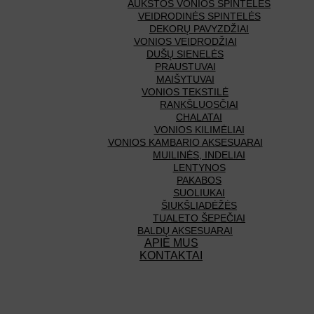
AUKŠTOS VONIOS SPINTELĖS
VEIDRODINĖS SPINTELĖS
DEKORŲ PAVYZDŽIAI
VONIOS VEIDRODŽIAI
DUŠŲ SIENELĖS
PRAUSTUVAI
MAIŠYTUVAI
VONIOS TEKSTILĖ
RANKŠLUOSČIAI
CHALATAI
VONIOS KILIMĖLIAI
VONIOS KAMBARIO AKSESUARAI
MUILINĖS, INDELIAI
LENTYNOS
PAKABOS
SUOLIUKAI
ŠIUKŠLIADĖŽĖS
TUALETO ŠEPEČIAI
BALDŲ AKSESUARAI
APIE MUS
KONTAKTAI