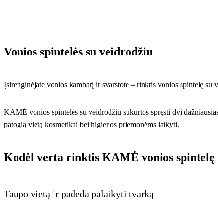
Vonios spintelės su veidrodžiu
Įsirenginėjate vonios kambarį ir svarstote – rinktis vonios spintelę su
KAMĖ vonios spintelės su veidrodžiu sukurtos spręsti dvi dažniausias
patogią vietą kosmetikai bei higienos priemonėms laikyti.
Kodėl verta rinktis KAMĖ vonios spintelę 
Taupo vietą ir padeda palaikyti tvarką