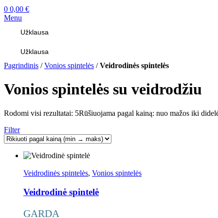
0
0,00
€
Menu
Užklausa
Užklausa
Pagrindinis
/
Vonios spintelės
/
Veidrodinės spintelės
Vonios spintelės su veidrodžiu
Rodomi visi rezultatai: 5
Rūšiuojama pagal kainą: nuo mažos iki didel
Filter
Veidrodinės spintelės
,
Vonios spintelės
Veidrodinė spintelė
GARDA