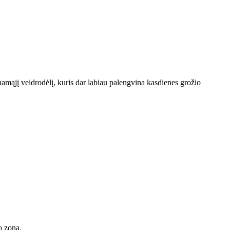
inamąjį veidrodėlį, kuris dar labiau palengvina kasdienes grožio
o zoną.