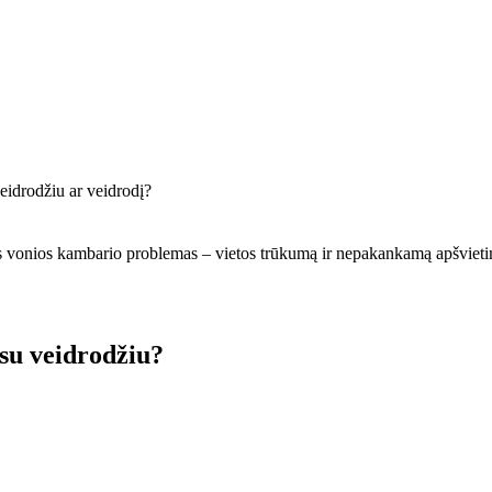
 veidrodžiu ar veidrodį?
 vonios kambario problemas – vietos trūkumą ir nepakankamą apšvietimą.
su veidrodžiu?