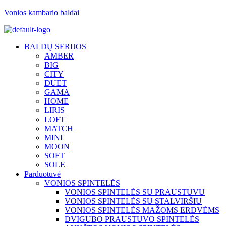
Vonios kambario baldai
BALDŲ SERIJOS
AMBER
BIG
CITY
DUET
GAMA
HOME
LIRIS
LOFT
MATCH
MINI
MOON
SOFT
SOLE
Parduotuvė
VONIOS SPINTELĖS
VONIOS SPINTELĖS SU PRAUSTUVU
VONIOS SPINTELĖS SU STALVIRŠIU
VONIOS SPINTELĖS MAŽOMS ERDVĖMS
DVIGUBO PRAUSTUVO SPINTELĖS