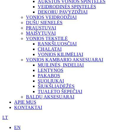
AUKŠTOS VONIOS SPINTELĖS
VEIDRODINĖS SPINTELĖS
DEKORŲ PAVYZDŽIAI
VONIOS VEIDRODŽIAI
DUŠŲ SIENELĖS
PRAUSTUVAI
MAIŠYTUVAI
VONIOS TEKSTILĖ
RANKŠLUOSČIAI
CHALATAI
VONIOS KILIMĖLIAI
VONIOS KAMBARIO AKSESUARAI
MUILINĖS, INDELIAI
LENTYNOS
PAKABOS
SUOLIUKAI
ŠIUKŠLIADĖŽĖS
TUALETO ŠEPEČIAI
BALDŲ AKSESUARAI
APIE MUS
KONTAKTAI
LT
EN