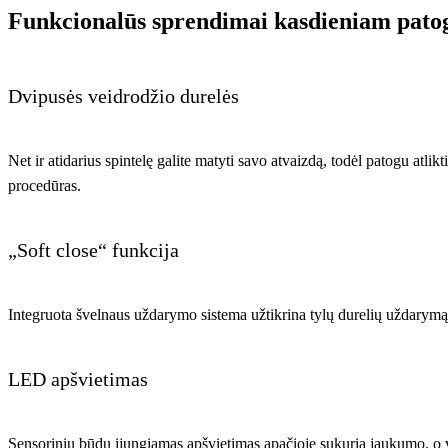
Funkcionalūs sprendimai kasdieniam pat
Dvipusės veidrodžio durelės
Net ir atidarius spintelę galite matyti savo atvaizdą, todėl patogu atl
procedūras.
„Soft close“ funkcija
Integruota švelnaus uždarymo sistema užtikrina tylų durelių uždarym
LED apšvietimas
Sensoriniu būdu įjungiamas apšvietimas apačioje sukuria jaukumo, o v