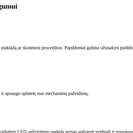
ogumui
ikti makiažą ar skutimosi procedūras. Papildomai galima užsisakyti padid
ą ir apsaugo spintelę nuo mechaninių pažeidimų.
iršutinis LED apšvietimas padeda geriau apšviesti veidrodį ir praustuv