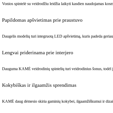
Vonios spintelė su veidrodžiu leidžia laikyti kasdien naudojamas kosm
Papildomas apšvietimas prie praustuvo
Daugelis modelių turi integruotą LED apšvietimą, kuris padeda geriau 
Lengvai priderinama prie interjero
Dauguma KAMĖ veidrodinių spintelių turi veidrodinius šonus, todėl jas
Kokybiškas ir ilgaamžis sprendimas
KAMĖ daug dėmesio skiria gaminių kokybei, ilgaamžiškumui ir dizai