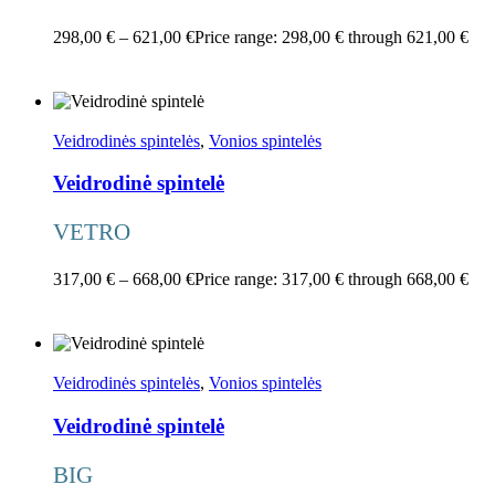
298,00
€
–
621,00
€
Price range: 298,00 € through 621,00 €
Pasirinkti savybes
Veidrodinės spintelės
,
Vonios spintelės
Veidrodinė spintelė
VETRO
317,00
€
–
668,00
€
Price range: 317,00 € through 668,00 €
Pasirinkti savybes
Veidrodinės spintelės
,
Vonios spintelės
Veidrodinė spintelė
BIG