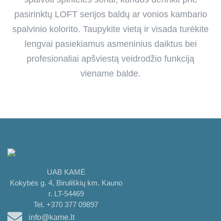
pasirinktų LOFT serijos baldų ar vonios kambario
spalvinio kolorito. Taupykite vietą ir visada turėkite
lengvai pasiekiamus asmeninius daiktus bei
profesionaliai apšviestą veidrodžio funkciją
viename balde.
UAB KAMĖ
Kokybės g. 4, Biruliškių km. Kauno
r. LT-54469
Tel. +370 377 09897
info@kame.lt