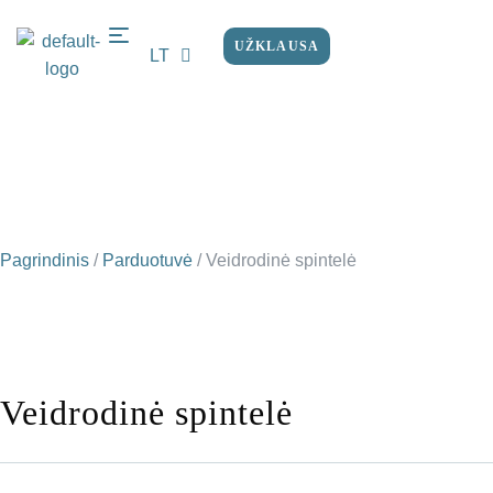
UŽKLAUSA
LT
EN
Pagrindinis
/
Parduotuvė
/
Veidrodinė spintelė
Veidrodinė spintelė