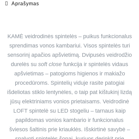
Aprašymas
KAMĖ veidrodinės spintelės – puikus funkcionalus
sprendimas vonos kambariui. Visos spintelės turi
sensorinį apačios apšvietimą. Dvipusės veidrodžio
durelės su
soft close
funkcija ir spintelės vidaus
apšvietimas – patogioms higienos ir makiažo
procedūroms. Spintelių viduje rasite patogiai
išdeliotas stiklo lentynėles, o taip pat kištukinį lizdą
jūsų elektriniams vonios prietaisams. Veidrodinė
LOFT spintelė su LED stogeliu – tarnaus kaip
papildomas vonios kambario ir funkcionalus
šviesos šaltinis prie kriauklės. Išskirtinė savybė –
spalvoti spintelės šonai, kuriuos derinkit prie