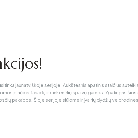
nkcijos!
usitinka jaunatviškoje serijoje. Aukštesnis apatinis stalčius sutei
ūlomos plačios fasadų ir rankenėlių spalvų gamos. Ypatingas šios s
sčių pakabos. Šioje serijoje siūlome ir įvairių dydžių veidrodines