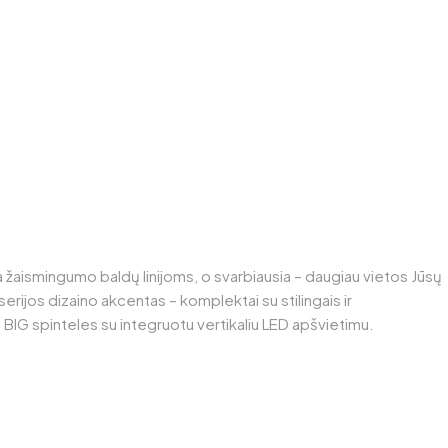
kia žaismingumo baldų linijoms, o svarbiausia – daugiau vietos Jūsų
erijos dizaino akcentas – komplektai su stilingais ir
 BIG spinteles su integruotu vertikaliu LED apšvietimu.