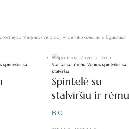
eidrodinę spintelę arba veidrodį. Priderink aksesuarus iš gausaus
s spintelės su
Vonios spintelės
,
Vonios spintelės su
stalviršiu
u
Spintelė su
stalviršiu ir rėm
BIG