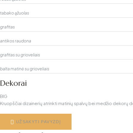
tabako ąžuolas
grafitas
antikos raudona
grafitas su grioveliais
balta matinė su grioveliais
Dekorai
BIG
Kruopščiai dizainerių atrinkti matinių spalvų bei medžio dekorų de
UŽSAKYTI PAVYZDĮ