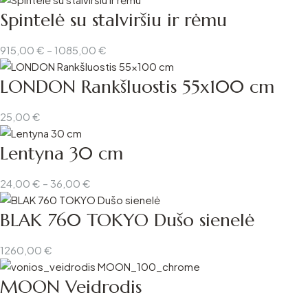
Spintelė su stalviršiu ir rėmu
137,00 €
through
208,00 €
Price
915,00
€
–
1085,00
€
range:
LONDON Rankšluostis 55x100 cm
915,00 €
through
1085,00 €
25,00
€
Lentyna 30 cm
Price
24,00
€
–
36,00
€
range:
BLAK 760 TOKYO Dušo sienelė
24,00 €
through
36,00 €
1260,00
€
MOON Veidrodis