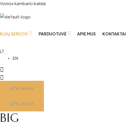
Vonios kambario baldai
ALDŲ SERIJOS
PARDUOTUVĖ
APIE MUS
KONTAKTAI
LT
EN
UŽKLAUSA
UŽKLAUSA
BIG