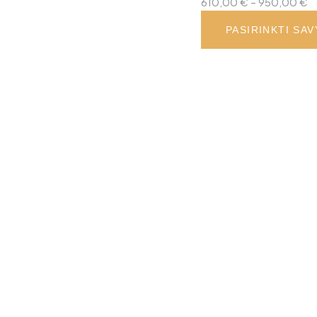
P
610,00
€
–
950,00
€
r
PASIRINKTI SA
6
t
9