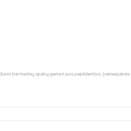
ąžuolo bei matinių spalvų gama ir juos papildančios, įvairiaspalvės