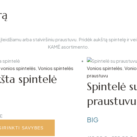
rą
įleidžiamu arba stalviršiniu praustuvu. Pridėk aukštą spintelę ir v
KAMĖ asortimento.
vonios spintelės
,
Vonios spintelės
Vonios spintelės
,
Vonio
šta spintelė
praustuvu
Spintelė s
praustuvu
€
BIG
SIRINKTI SAVYBES