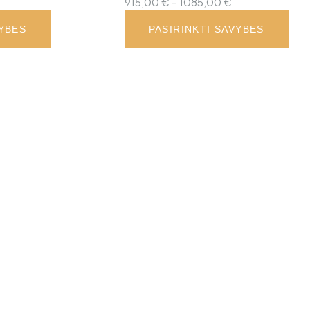
rice
Price
915,00
€
–
1085,00
€
ange:
range:
VYBES
PASIRINKTI SAVYBES
10,00 €
915,00 €
hrough
through
50,00 €
1085,00 €