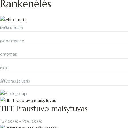
Rankenėlės
balta matinė
juoda matinė
chromas
inox
šlifuotas žalvaris
TILT Praustuvo maišytuvas
Price
137,00
€
–
208,00
€
range: