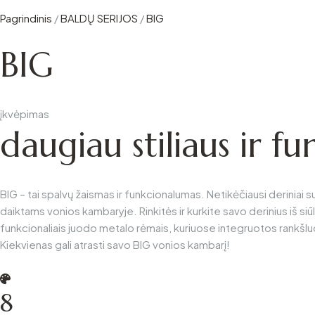
Pagrindinis
/
BALDŲ SERIJOS
/
BIG
BIG
įkvėpimas
daugiau stiliaus ir fu
BIG – tai spalvų žaismas ir funkcionalumas. Netikėčiausi deriniai s
daiktams vonios kambaryje. Rinkitės ir kurkite savo derinius iš si
funkcionaliais juodo metalo rėmais, kuriuose integruotos rankšluo
Kiekvienas gali atrasti savo BIG vonios kambarį!
8