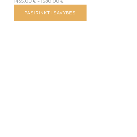
Price
1465,00
€
–
1580,00
€
range:
PASIRINKTI SAVYBES
1465,00 €
through
1580,00 €