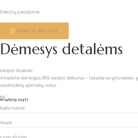
Dekorų pasiūlymai
RINKTIS BALDUS
Dėmesys detalėms
serijos dizainas
Atraskite skirtingus BIG serijos dekorus – fasadai su grioveliais, 
veidrodinių spintelių vidus.
balta matinė
taupe
rudas ąžuolas