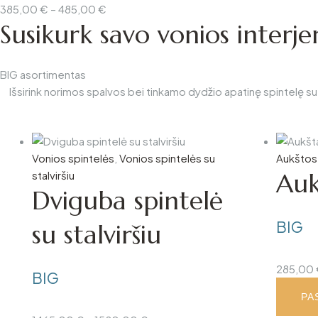
Price
385,00
€
–
485,00
€
Susikurk savo vonios interje
range:
385,00 €
through
BIG asortimentas
485,00 €
Išsirink norimos spalvos bei tinkamo dydžio apatinę spintelę su 
Vonios spintelės
,
Vonios spintelės su
Aukštos 
Auk
stalviršiu
Dviguba spintelė
BIG
su stalviršiu
285,00
BIG
PA