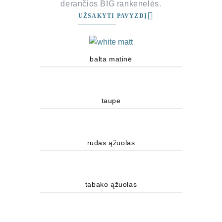
derančios BIG rankenėlės.
UŽSAKYTI PAVYZDĮ
balta matinė
taupe
rudas ąžuolas
tabako ąžuolas