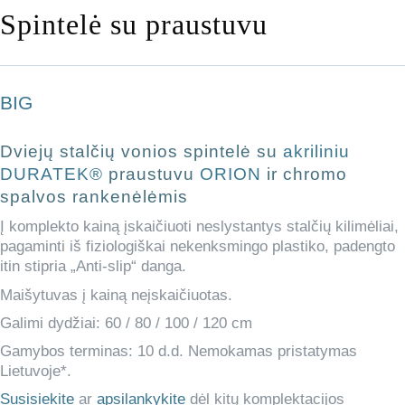
Spintelė su praustuvu
BIG
Dviejų stalčių
vonios spintelė su
akriliniu
DURATEK®
praustuvu
ORION
ir chromo
spalvos rankenėlėmis
Į komplekto kainą įskaičiuoti neslystantys stalčių kilimėliai,
pagaminti iš fiziologiškai nekenksmingo plastiko, padengto
itin stipria „Anti-slip“ danga.
Maišytuvas į kainą neįskaičiuotas.
Galimi dydžiai: 60 / 80 / 100 / 120 cm
Gamybos terminas: 10 d.d. Nemokamas pristatymas
Lietuvoje*.
Susisiekite
ar
apsilankykite
dėl kitų komplektacijos