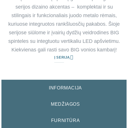
serijos dizaino akcentas – komplektai ir su
stilingais ir funkcionaliais juodo metalo rėmais,
kuriuose integruotos rankšluosčių pakabos. Šioje
serijose siūlome ir įvairių dydžių veidrodines BIG
spinteles su integtuotu vertikaliu LED apšvietimu.
Kiekvienas gali rasti savo BIG vonios kambarį!
Į SERIJĄ
INFORMACIJA
MEDŽIAGOS
FURNITŪRA