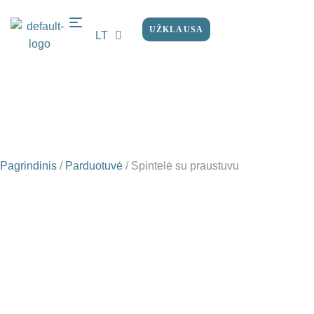
UŽKLAUSA
LT
EN
Pagrindinis
/
Parduotuvė
/
Spintelė su praustuvu