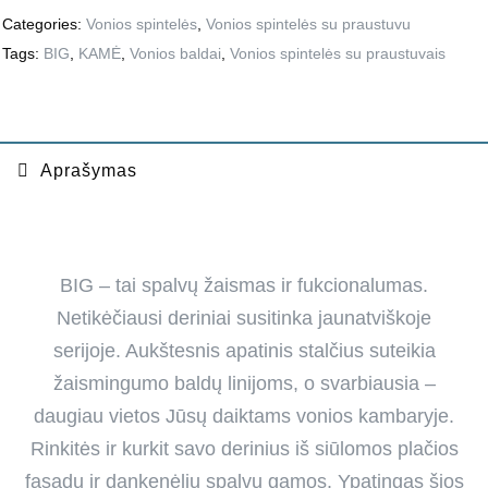
Categories:
Vonios spintelės
,
Vonios spintelės su praustuvu
Tags:
BIG
,
KAMĖ
,
Vonios baldai
,
Vonios spintelės su praustuvais
Aprašymas
BIG – tai spalvų žaismas ir fukcionalumas.
Netikėčiausi deriniai susitinka jaunatviškoje
serijoje. Aukštesnis apatinis stalčius suteikia
žaismingumo baldų linijoms, o svarbiausia –
daugiau vietos Jūsų daiktams vonios kambaryje.
Rinkitės ir kurkit savo derinius iš siūlomos plačios
fasadų ir dankenėlių spalvų gamos. Ypatingas šios