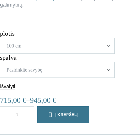
galimybių.
plotis
spalva
Išvalyti
715,00
€
–
945,00
€
Į KREPŠELĮ