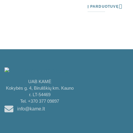
Į PARDUOTUVĘ
UAB KAMĖ
Kokybės g. 4, Biruliškių km. Kauno
r. LT-54469
Tel. +370 377 09897
info@kame.lt