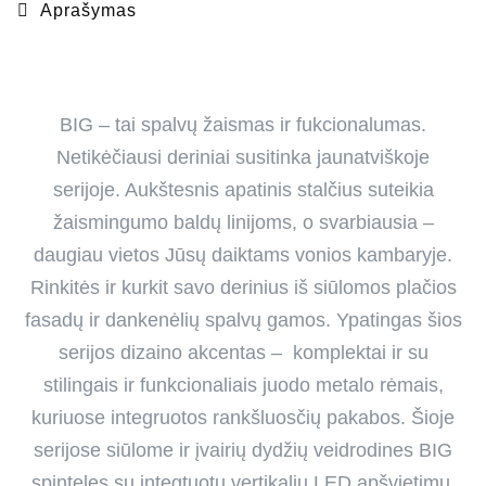
Aprašymas
BIG – tai spalvų žaismas ir fukcionalumas.
Netikėčiausi deriniai susitinka jaunatviškoje
serijoje. Aukštesnis apatinis stalčius suteikia
žaismingumo baldų linijoms, o svarbiausia –
daugiau vietos Jūsų daiktams vonios kambaryje.
Rinkitės ir kurkit savo derinius iš siūlomos plačios
fasadų ir dankenėlių spalvų gamos. Ypatingas šios
serijos dizaino akcentas – komplektai ir su
stilingais ir funkcionaliais juodo metalo rėmais,
kuriuose integruotos rankšluosčių pakabos. Šioje
serijose siūlome ir įvairių dydžių veidrodines BIG
spinteles su integtuotu vertikaliu LED apšvietimu.