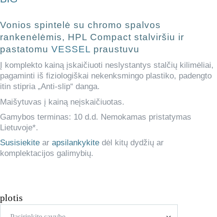
Vonios spintelė su chromo spalvos
rankenėlėmis, HPL Compact stalviršiu ir
pastatomu
VESSEL
praustuvu
Į komplekto kainą įskaičiuoti neslystantys stalčių kilimėliai,
pagaminti iš fiziologiškai nekenksmingo plastiko, padengto
itin stipria „Anti-slip“ danga.
Maišytuvas į kainą neįskaičiuotas.
Gamybos terminas: 10 d.d. Nemokamas pristatymas
Lietuvoje*.
Susisiekite
ar
apsilankykite
dėl kitų dydžių ar
komplektacijos galimybių.
plotis