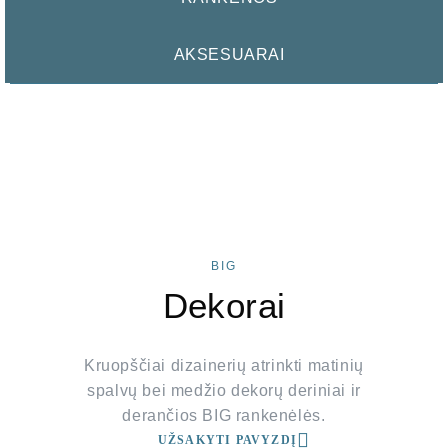
AKSESUARAI
BIG
Dekorai
Kruopščiai dizainerių atrinkti matinių
spalvų bei medžio dekorų deriniai ir
derančios BIG rankenėlės.
UŽSAKYTI PAVYZDĮ