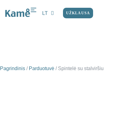
LT
UŽKLAUSA
EN
Pagrindinis
/
Parduotuvė
/
Spintelė su stalviršiu