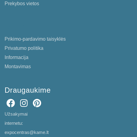
Prekybos vietos
D.U.K.
Prikimo-pardavimo taisyklės
Privatumo politika
Informacija
Montavimas
Draugaukime
Užsakymai
internetu:
expocentras@kame.lt