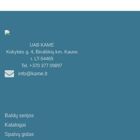
UAB KAMĖ
Kokybės g. 4, Biruliškių km. Kauno
r. LT-54469
Tel. +370 377 09897
info@kame.lt
Parduotuvė
Baldų serijos
Katalogai
Spalvų gidas