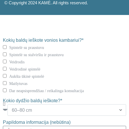
© Copyright 2024 KAMĖ. All rights reserved.
Kokių baldų ieškote vonios kambariui?*
Spintelė su praustuvu
Spintelė su stalviršiu ir praustuvu
Veidrodis
Veidrodinė spintelė
Aukšta ūkinė spintelė
Maišytuvas
Dar neapsisprendžiau / reikalinga konsultacija
Kokio dydžio baldų ieškote?*
Papildoma informacija (nebūtina)