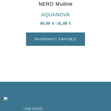
NERO Muilinė
AQUANOVA
40,00
€
–
56,00
€
PASIRINKTI SAVYBES
UAB KAMĖ