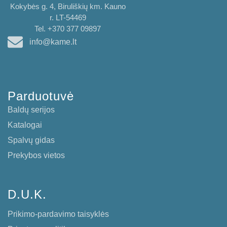
Kokybės g. 4, Biruliškių km. Kauno
r. LT-54469
Tel. +370 377 09897
info@kame.lt
Parduotuvė
Baldų serijos
Katalogai
Spalvų gidas
Prekybos vietos
D.U.K.
Prikimo-pardavimo taisyklės