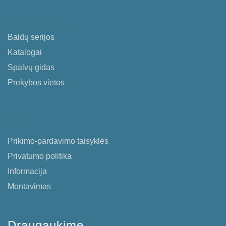
Parduotuvė
Baldų serijos
Katalogai
Spalvų gidas
Prekybos vietos
D.U.K.
Prikimo-pardavimo taisyklės
Privatumo politika
Informacija
Montavimas
Draugaukime