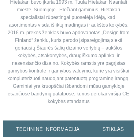
Hietakari buvo įkurta 1993 m. Tuula Hietakari Naantali
mieste, Suomijoje. Plečiant gaminius, Hietakari
specialistai rūpestingai puoselėja idėją, kad
asortimentas visda išliktų madingas ir aukštos kokybės.
2018 m. prekės ženklas buvo apdovanotas „Design from
Finland“ ženklu, kuris parodo įsipareigojimą siekti
geriausių Šiaurės šalių dizaino vertybių – aukštos
kokybės, atsakomybės, draugiškumo aplinkai ir
nesenstančio dizaino. Kokybės ramstis yra pagrįstas
gamybos kontrole ir gamybos valdymu, kurie yra visiškai
kompiuterizuoti naudojant patentuotą programinę įrangą.
Gaminiai yra kruopščiai išbandomi mūsų gamykloje
esančiose bandymų patalpose, kurios gerokai viršija CE
kokybės standartus
TECHNINĖ INFORMACIJA
STIKLAS