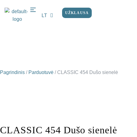
UŽKLAUSA
LT
EN
Pagrindinis
/
Parduotuvė
/
CLASSIC 454 Dušo sienelė
CLASSIC 454 Dušo sienelė