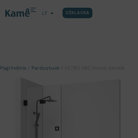
LT
UŽKLAUSA
EN
Pagrindinis
/
Parduotuvė
/
VETRO VB3 Vonios sienelė