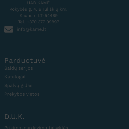
UAB KAMĖ
Kokybės g. 4, Biruliškių km.
Kauno r. LT-54469
Tel. +370 377 09897
info@kame.lt
Parduotuvė
Baldų serijos
Katalogai
Spalvų gidas
Prekybos vietos
D.U.K.
Prikimo-pardavimo taisyklės