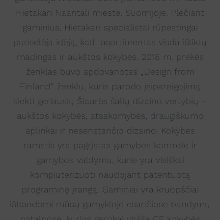
Hietakari Naantali mieste, Suomijoje. Plečiant
gaminius, Hietakari specialistai rūpestingai
puoselėja idėją, kad asortimentas visda išliktų
madingas ir aukštos kokybės. 2018 m. prekės
ženklas buvo apdovanotas „Design from
Finland“ ženklu, kuris parodo įsipareigojimą
siekti geriausių Šiaurės šalių dizaino vertybių –
aukštos kokybės, atsakomybės, draugiškumo
aplinkai ir nesenstančio dizaino. Kokybės
ramstis yra pagrįstas gamybos kontrole ir
gamybos valdymu, kurie yra visiškai
kompiuterizuoti naudojant patentuotą
programinę įrangą. Gaminiai yra kruopščiai
išbandomi mūsų gamykloje esančiose bandymų
patalpose, kurios gerokai viršija CE kokybės