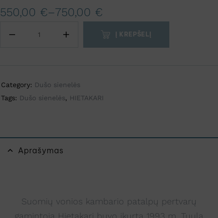
A
550,00
€
–
750,00
€
l
t
Į KREPŠELĮ
e
r
n
a
Category:
Dušo sienelės
t
Tags:
Dušo sienelės
,
HIETAKARI
i
v
e
:
Aprašymas
Suomių vonios kambario patalpų pertvarų
gamintoja Hietakari buvo įkurta 1993 m. Tuula