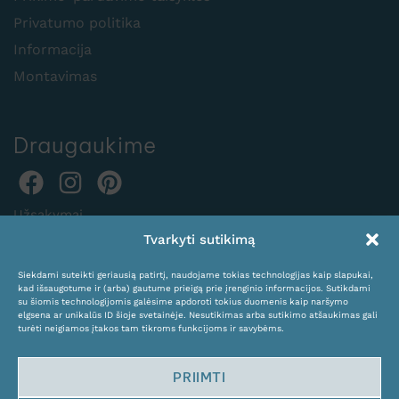
Privatumo politika
Informacija
Montavimas
Draugaukime
Užsakymai
Tvarkyti sutikimą
internetu:
expocentras@kame.lt
Siekdami suteikti geriausią patirtį, naudojame tokias technologijas kaip slapukai,
kad išsaugotume ir (arba) gautume prieigą prie įrenginio informacijos. Sutikdami
Tel. +370 611 31131
su šiomis technologijomis galėsime apdoroti tokius duomenis kaip naršymo
elgsena ar unikalūs ID šioje svetainėje. Nesutikimas arba sutikimo atšaukimas gali
turėti neigiamos įtakos tam tikroms funkcijoms ir savybėms.
PRIIMTI