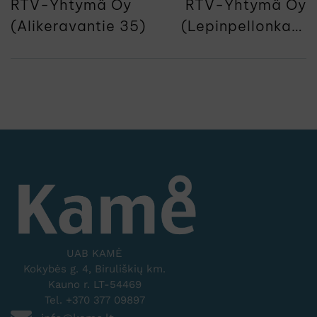
RTV-Yhtymä Oy
RTV-Yhtymä Oy
(Alikeravantie 35)
(Lepinpellonkatu
5)
UAB KAMĖ
Kokybės g. 4, Biruliškių km.
Kauno r. LT-54469
Tel. +370 377 09897