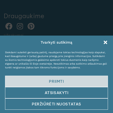
Draugaukime
Užsakymai
Tvarkyti sutikimą
internetu:
expocentras@kame.lt
Siekdami suteikti geriausią patirtį, naudojame tokias technologijas kaip slapukai,
kad išsaugotume ir (arba) gautume prieigą prie įrenginio informacijos. Sutikdami
Tel. +370 611 31131
su šiomis technologijomis galėsime apdoroti tokius duomenis kaip naršymo
elgsena ar unikalūs ID šioje svetainėje. Nesutikimas arba sutikimo atšaukimas gali
turėti neigiamos įtakos tam tikroms funkcijoms ir savybėms.
PRIIMTI
ATSISAKYTI
© Copyright 2024 KAMĖ. All rights reserved.
PERŽIŪRĖTI NUOSTATAS