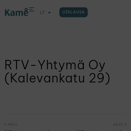
LT
UŽKLAUSA
EN
RTV-Yhtymä Oy
(Kalevankatu 29)
PREV
NEXT