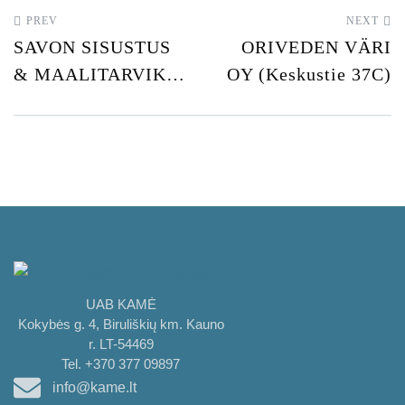
PREV
NEXT
SAVON SISUSTUS
ORIVEDEN VÄRI
& MAALITARVIKE
OY (Keskustie 37C)
OY (Kylätie 36)
UAB KAMĖ
Kokybės g. 4, Biruliškių km. Kauno
r. LT-54469
Tel. +370 377 09897
info@kame.lt