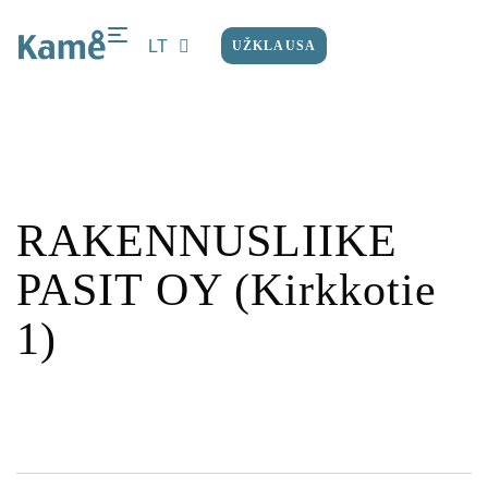
LT
UŽKLAUSA
EN
RAKENNUSLIIKE
PASIT OY (Kirkkotie
1)