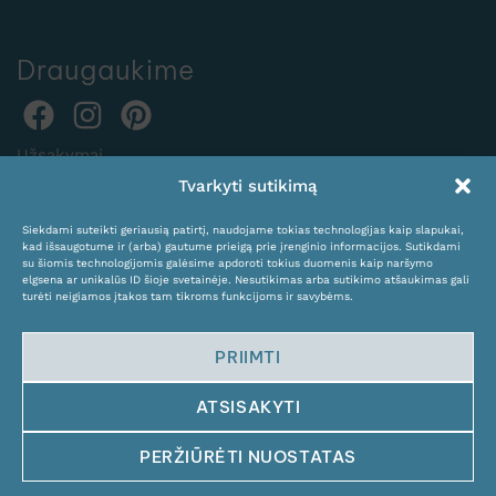
Draugaukime
Užsakymai
Tvarkyti sutikimą
internetu:
expocentras@kame.lt
Siekdami suteikti geriausią patirtį, naudojame tokias technologijas kaip slapukai,
kad išsaugotume ir (arba) gautume prieigą prie įrenginio informacijos. Sutikdami
Tel. +370 611 31131
su šiomis technologijomis galėsime apdoroti tokius duomenis kaip naršymo
elgsena ar unikalūs ID šioje svetainėje. Nesutikimas arba sutikimo atšaukimas gali
turėti neigiamos įtakos tam tikroms funkcijoms ir savybėms.
PRIIMTI
ATSISAKYTI
© Copyright 2024 KAMĖ. All rights reserved.
PERŽIŪRĖTI NUOSTATAS