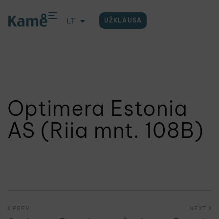
LT
UŽKLAUSA
EN
Optimera Estonia
AS (Riia mnt. 108B)
PREV
NEXT