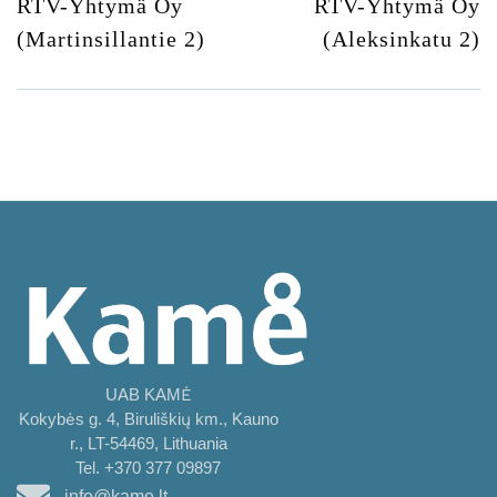
RTV-Yhtymä Oy
RTV-Yhtymä Oy
(Martinsillantie 2)
(Aleksinkatu 2)
UAB KAMĖ
Kokybės g. 4, Biruliškių km., Kauno
r., LT-54469, Lithuania
Tel. +370 377 09897
info@kame.lt