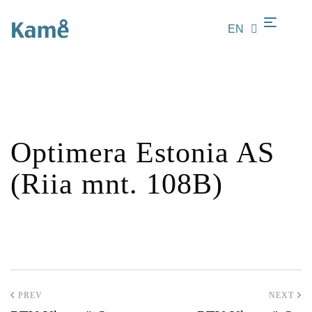
EN
LT
Optimera Estonia AS
(Riia mnt. 108B)
PREV
NEXT