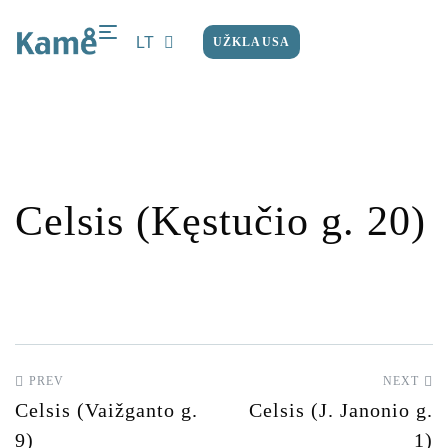
LT
UŽKLAUSA
EN
Celsis (Kęstučio g. 20)
PREV
NEXT
Celsis (Vaižganto g.
Celsis (J. Janonio g.
9)
1)