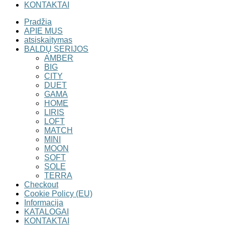
KONTAKTAI
Pradžia
APIE MUS
atsiskaitymas
BALDŲ SERIJOS
AMBER
BIG
CITY
DUET
GAMA
HOME
LIRIS
LOFT
MATCH
MINI
MOON
SOFT
SOLE
TERRA
Checkout
Cookie Policy (EU)
Informacija
KATALOGAI
KONTAKTAI