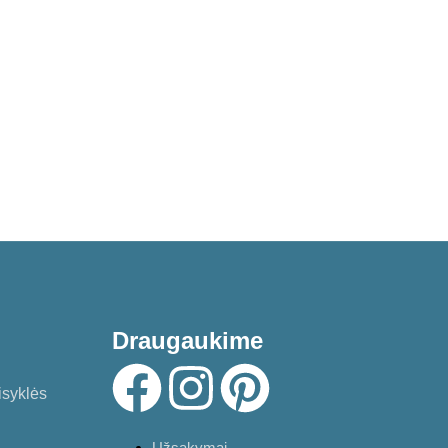
Draugaukime
isyklės
Užsakymai