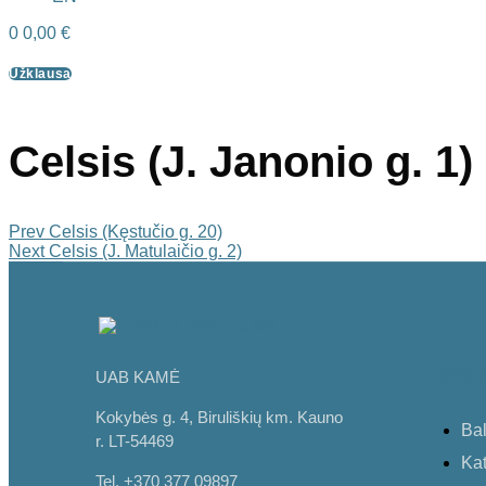
0
0,00
€
Užklausa
Celsis (J. Janonio g. 1)
Prev
Celsis (Kęstučio g. 20)
Next
Celsis (J. Matulaičio g. 2)
Pardu
UAB KAMĖ
Kokybės g. 4, Biruliškių km. Kauno
Bal
r. LT-54469
Kat
Tel. +370 377 09897