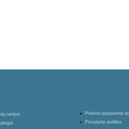
D.U.K.
otuvė
Prikimo-pardavimo ta
dų serijos
Privatumo politika
alogai