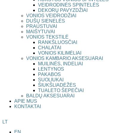
VEIDRODINĖS SPINTELĖS
DEKORŲ PAVYZDŽIAI
VONIOS VEIDRODŽIAI
DUŠŲ SIENELĖS
PRAUSTUVAI
MAIŠYTUVAI
VONIOS TEKSTILĖ
RANKŠLUOSČIAI
CHALATAI
VONIOS KILIMĖLIAI
VONIOS KAMBARIO AKSESUARAI
MUILINĖS, INDELIAI
LENTYNOS
PAKABOS
SUOLIUKAI
ŠIUKŠLIADĖŽĖS
TUALETO ŠEPEČIAI
BALDŲ AKSESUARAI
APIE MUS
KONTAKTAI
LT
EN