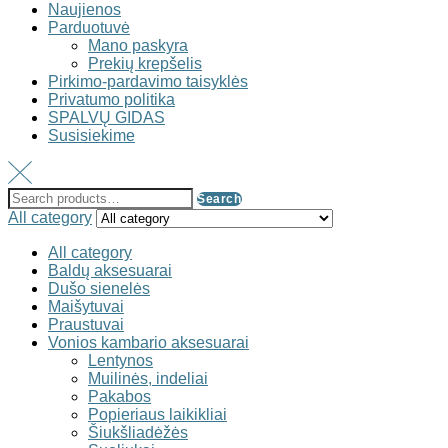
Naujienos
Parduotuvė
Mano paskyra
Prekių krepšelis
Pirkimo-pardavimo taisyklės
Privatumo politika
SPALVŲ GIDAS
Susisiekime
Search
All category
All category
Baldų aksesuarai
Dušo sienelės
Maišytuvai
Praustuvai
Vonios kambario aksesuarai
Lentynos
Muilinės, indeliai
Pakabos
Popieriaus laikikliai
Šiukšliadėžės