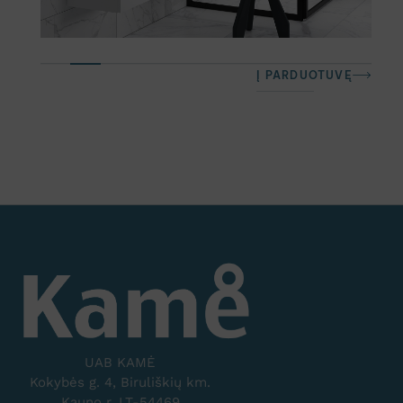
Į PARDUOTUVĘ
UAB KAMĖ
Kokybės g. 4, Biruliškių km.
Kauno r. LT-54469