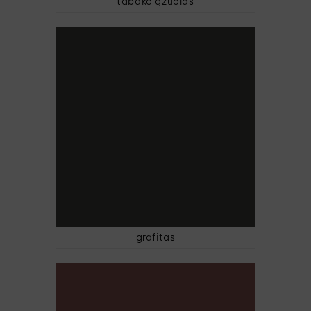
tabako ąžuolas
grafitas