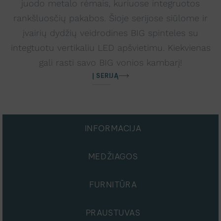
juodo metalo rėmais, kuriuose integruotos
rankšluosčių pakabos. Šioje serijose siūlome ir
įvairių dydžių veidrodines BIG spinteles su
integtuotu vertikaliu LED apšvietimu. Kiekvienas
gali rasti savo BIG vonios kambarį!
Į SERIJĄ
INFORMACIJA
MEDŽIAGOS
FURNITŪRA
PRAUSTUVAS