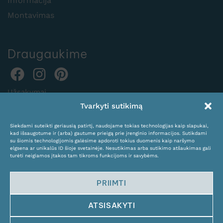
Informacija
Montavimas
Draugaukime
Užsakymai
Tvarkyti sutikimą
internetu:
expocentras@kame.lt
Siekdami suteikti geriausią patirtį, naudojame tokias technologijas kaip slapukai,
kad išsaugotume ir (arba) gautume prieigą prie įrenginio informacijos. Sutikdami
Tel. +370 611 31131
su šiomis technologijomis galėsime apdoroti tokius duomenis kaip naršymo
elgsena ar unikalūs ID šioje svetainėje. Nesutikimas arba sutikimo atšaukimas gali
turėti neigiamos įtakos tam tikroms funkcijoms ir savybėms.
PRIIMTI
ATSISAKYTI
© Copyright 2024 KAMĖ. All rights reserved.