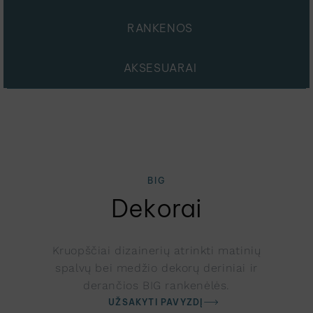
RANKENOS
AKSESUARAI
BIG
Dekorai
Kruopščiai dizainerių atrinkti matinių
spalvų bei medžio dekorų deriniai ir
derančios BIG rankenėlės.
UŽSAKYTI PAVYZDĮ