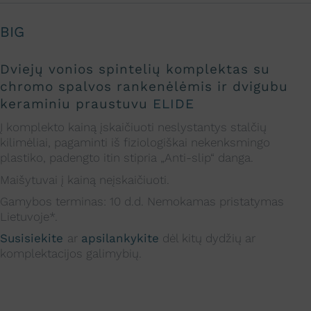
BIG
Dviejų vonios spintelių komplektas su
chromo spalvos
rankenėlėmis ir dvigubu
keraminiu praustuvu
ELIDE
Į komplekto kainą įskaičiuoti neslystantys stalčių
kilimėliai, pagaminti iš fiziologiškai nekenksmingo
plastiko, padengto itin stipria „Anti-slip“ danga.
Maišytuvai į kainą neįskaičiuoti.
Gamybos terminas: 10 d.d. Nemokamas pristatymas
Lietuvoje*.
Susisiekite
ar
apsilankykite
dėl kitų dydžių ar
komplektacijos galimybių.