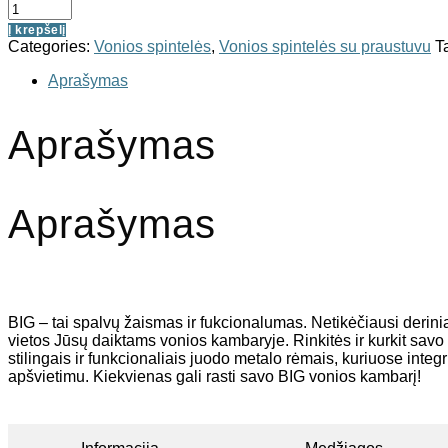
Į krepšelį
Categories:
Vonios spintelės
,
Vonios spintelės su praustuvu
T
Aprašymas
Aprašymas
Aprašymas
BIG – tai spalvų žaismas ir fukcionalumas. Netikėčiausi derinia
vietos Jūsų daiktams vonios kambaryje. Rinkitės ir kurkit savo
stilingais ir funkcionaliais juodo metalo rėmais, kuriuose inte
apšvietimu. Kiekvienas gali rasti savo BIG vonios kambarį!