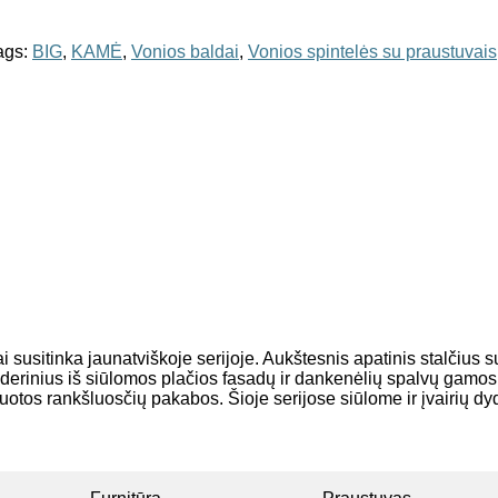
ags:
BIG
,
KAMĖ
,
Vonios baldai
,
Vonios spintelės su praustuvais
i susitinka jaunatviškoje serijoje. Aukštesnis apatinis stalčius
 derinius iš siūlomos plačios fasadų ir dankenėlių spalvų gamos
gruotos rankšluosčių pakabos. Šioje serijose siūlome ir įvairių d