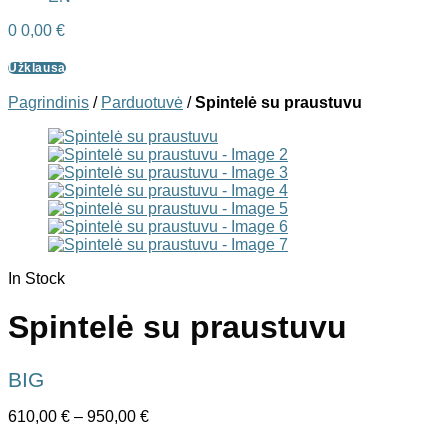
0
0,00
€
Užklausa
Pagrindinis
/
Parduotuvė
/
Spintelė su praustuvu
In Stock
Spintelė su praustuvu
BIG
610,00
€
–
950,00
€