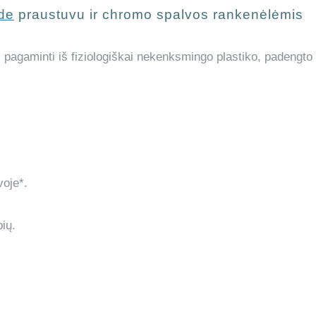
ide
praustuvu ir chromo spalvos rankenėlėmis
, pagaminti iš fiziologiškai nekenksmingo plastiko, padengto it
oje*.
ių.