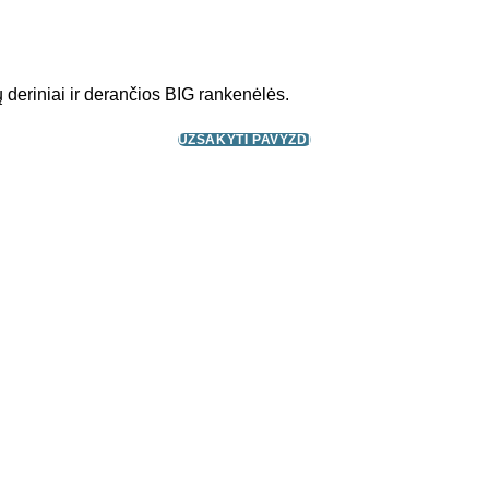
 deriniai ir derančios BIG rankenėlės.
UŽSAKYTI PAVYZDĮ