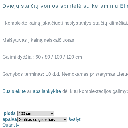
Dviejų stalčių
vonios spintelė su keraminiu
El
Į komplekto kainą įskaičiuoti neslystantys stalčių kilimėliai
Maišytuvas į kainą neįskaičiuotas.
Galimi dydžiai: 60 / 80 / 100 / 120 cm
Gamybos terminas: 10 d.d. Nemokamas pristatymas Lietuv
Susisiekite
ar
apsilankykite
dėl kitų komplektacijos galimyb
plotis
spalva
Išvalyti
Quantity