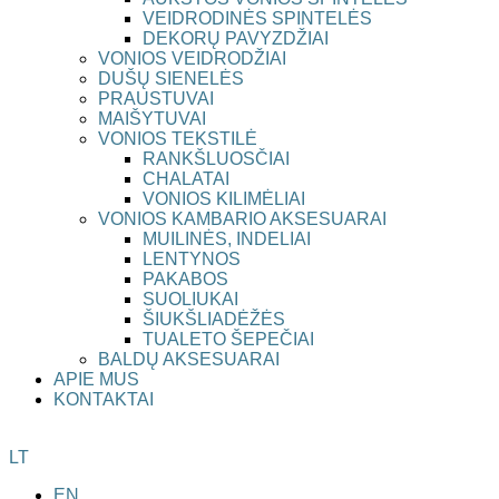
VEIDRODINĖS SPINTELĖS
DEKORŲ PAVYZDŽIAI
VONIOS VEIDRODŽIAI
DUŠŲ SIENELĖS
PRAUSTUVAI
MAIŠYTUVAI
VONIOS TEKSTILĖ
RANKŠLUOSČIAI
CHALATAI
VONIOS KILIMĖLIAI
VONIOS KAMBARIO AKSESUARAI
MUILINĖS, INDELIAI
LENTYNOS
PAKABOS
SUOLIUKAI
ŠIUKŠLIADĖŽĖS
TUALETO ŠEPEČIAI
BALDŲ AKSESUARAI
APIE MUS
KONTAKTAI
LT
EN