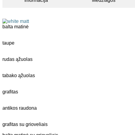
Informacija
Medžiagos
balta matinė
taupe
rudas ąžuolas
tabako ąžuolas
grafitas
antikos raudona
grafitas su grioveliais