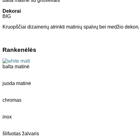
balta matinė su grioveliais
Dekorai
BIG
Kruopščiai dizainerių atrinkti matinių spalvų bei medžio dekorų
Rankenėlės
balta matinė
juoda matinė
chromas
inox
šlifuotas žalvaris