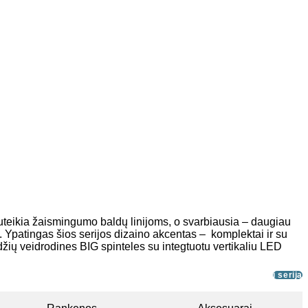
 suteikia žaismingumo baldų linijoms, o svarbiausia – daugiau
. Ypatingas šios serijos dizaino akcentas – komplektai ir su
ydžių veidrodines BIG spinteles su integtuotu vertikaliu LED
į seriją