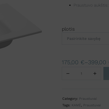
Praustuvo aukštis
plotis
A
175,00
€
–
399,00
l
t
e
r
n
a
Category:
Praustuvai
t
Tags:
KAMĖ
,
Praustuvai
i