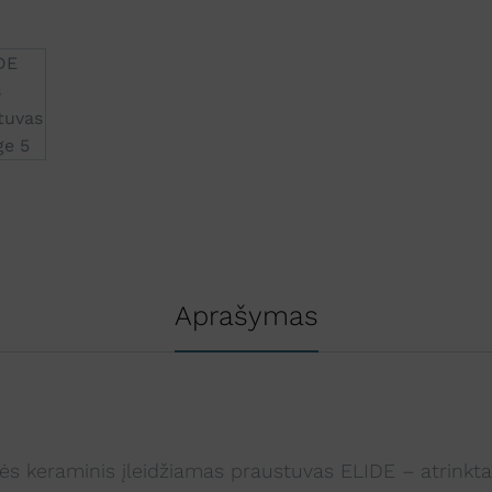
v
e
:
Aprašymas
ės keraminis įleidžiamas praustuvas ELIDE – atrinkta