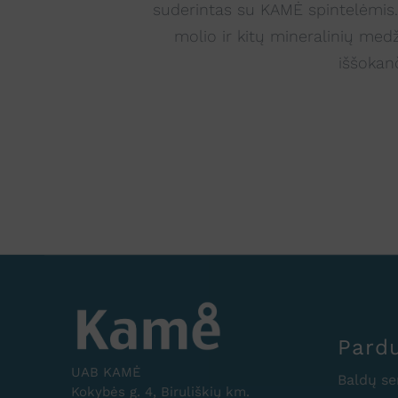
suderintas su KAMĖ spintelėmis.
molio ir kitų mineralinių med
iššokan
Pard
UAB KAMĖ
Baldų se
Kokybės g. 4, Biruliškių km.