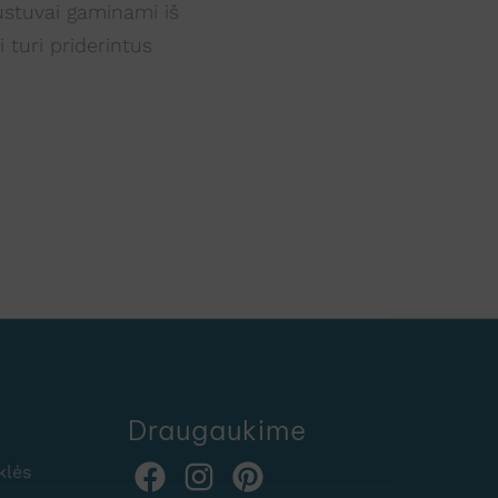
ustuvai gaminami iš
 turi priderintus
Draugaukime
klės