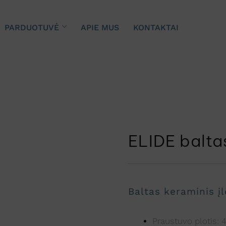
PARDUOTUVĖ
APIE MUS
KONTAKTAI
ELIDE balta
Baltas keraminis į
Praustuvo plotis: