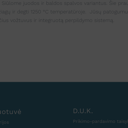
 Siūlome juodos ir baldos spalvos variantus. Šie pra
žiagų ir degti 1250 °C temperatūroje. Jūsų patogumui
čius vožtuvus ir integruotą perpildymo sistemą.
D.U.K.
uotuvė
Prikimo-pardavimo taisy
rijos