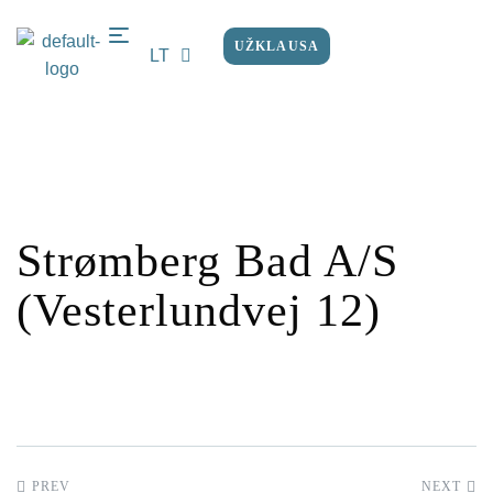
UŽKLAUSA
LT
EN
Strømberg Bad A/S
(Vesterlundvej 12)
PREV
NEXT