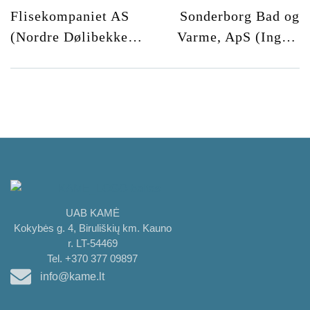
Flisekompaniet AS
Sonderborg Bad og
(Nordre Dølibekken
Varme, ApS (Ingolf
10)
Nielsens Vej 5)
UAB KAMĖ
Kokybės g. 4, Biruliškių km. Kauno
r. LT-54469
Tel. +370 377 09897
info@kame.lt