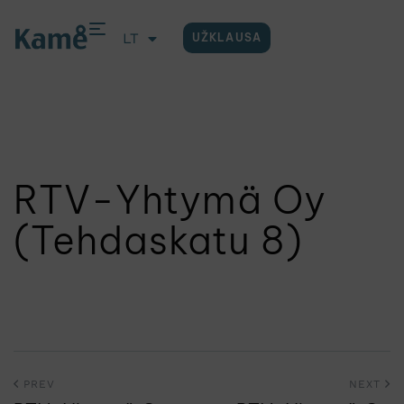
LT
UŽKLAUSA
EN
RTV-Yhtymä Oy
(Tehdaskatu 8)
PREV
NEXT