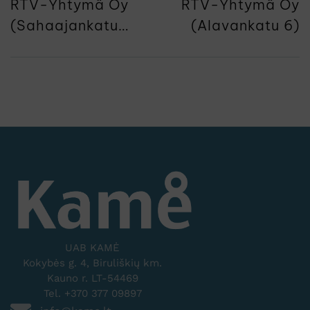
RTV-Yhtymä Oy
RTV-Yhtymä Oy
(Sahaajankatu
(Alavankatu 6)
44)
UAB KAMĖ
Kokybės g. 4, Biruliškių km.
Kauno r. LT-54469
Tel. +370 377 09897