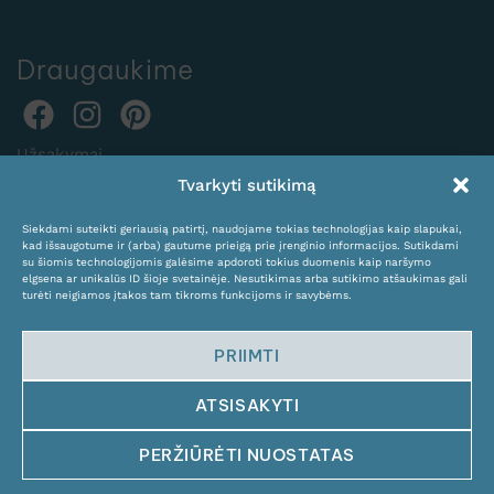
Draugaukime
Užsakymai
Tvarkyti sutikimą
internetu:
expocentras@kame.lt
Siekdami suteikti geriausią patirtį, naudojame tokias technologijas kaip slapukai,
kad išsaugotume ir (arba) gautume prieigą prie įrenginio informacijos. Sutikdami
Tel. +370 611 31131
su šiomis technologijomis galėsime apdoroti tokius duomenis kaip naršymo
elgsena ar unikalūs ID šioje svetainėje. Nesutikimas arba sutikimo atšaukimas gali
turėti neigiamos įtakos tam tikroms funkcijoms ir savybėms.
PRIIMTI
ATSISAKYTI
© Copyright 2024 KAMĖ. All rights reserved.
PERŽIŪRĖTI NUOSTATAS