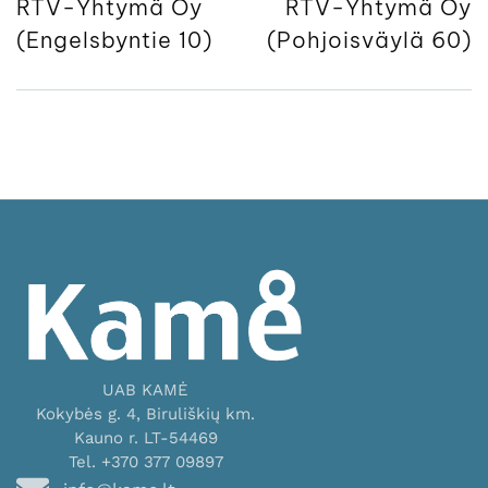
RTV-Yhtymä Oy
RTV-Yhtymä Oy
(Engelsbyntie 10)
(Pohjoisväylä 60)
UAB KAMĖ
Kokybės g. 4, Biruliškių km.
Kauno r. LT-54469
Tel. +370 377 09897