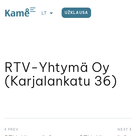
LT
UŽKLAUSA
EN
RTV-Yhtymä Oy
(Karjalankatu 36)
PREV
NEXT