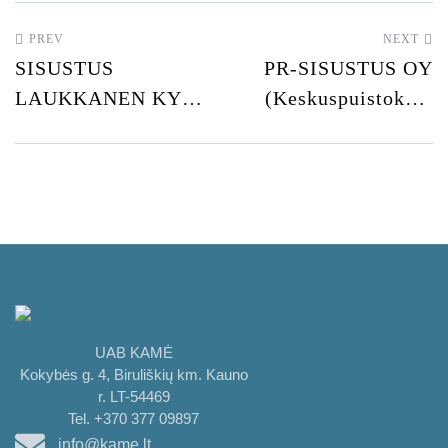
PREV
NEXT
SISUSTUS
PR-SISUSTUS OY
LAUKKANEN KY
(Keskuspuistokatu
(Keisarinkuja 4 – 6)
15 – 17)
UAB KAMĖ
Kokybės g. 4, Biruliškių km. Kauno
r. LT-54469
Tel. +370 377 09897
info@kame.lt