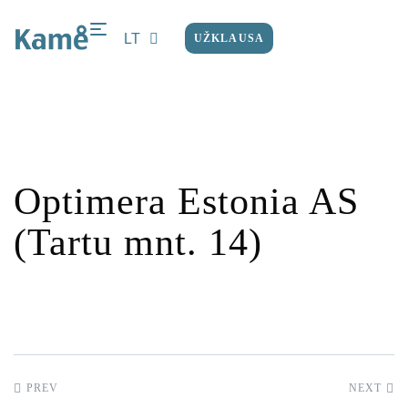
LT
UŽKLAUSA
EN
Optimera Estonia AS
(Tartu mnt. 14)
PREV
NEXT