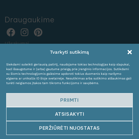
Draugaukime
Užsakymai
Tvarkyti sutikimą
internetu:
expocentras@kame.lt
Siekdami suteikti geriausią patirtį, naudojame tokias technologijas kaip slapukai,
kad išsaugotume ir (arba) gautume prieigą prie įrenginio informacijos. Sutikdami
Tel. +370 611 31131
su šiomis technologijomis galėsime apdoroti tokius duomenis kaip naršymo
elgsena ar unikalūs ID šioje svetainėje. Nesutikimas arba sutikimo atšaukimas gali
turėti neigiamos įtakos tam tikroms funkcijoms ir savybėms.
PRIIMTI
ATSISAKYTI
© Copyright 2024 KAMĖ. All rights reserved.
PERŽIŪRĖTI NUOSTATAS