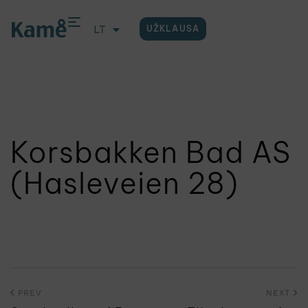
LT
UŽKLAUSA
EN
Korsbakken Bad AS
(Hasleveien 28)
PREV
NEXT