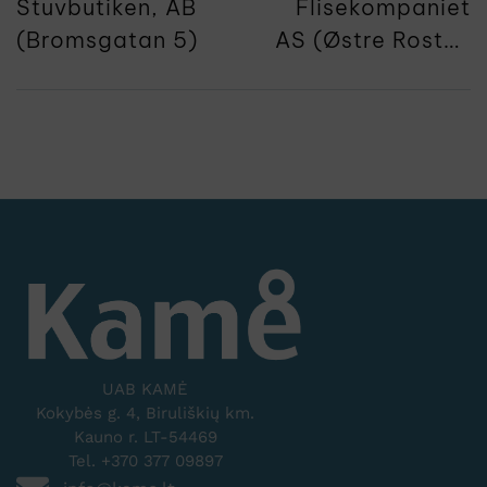
Stuvbutiken, AB
Flisekompaniet
(Bromsgatan 5)
AS (Østre Rosten
2)
UAB KAMĖ
Kokybės g. 4, Biruliškių km.
Kauno r. LT-54469
Tel. +370 377 09897