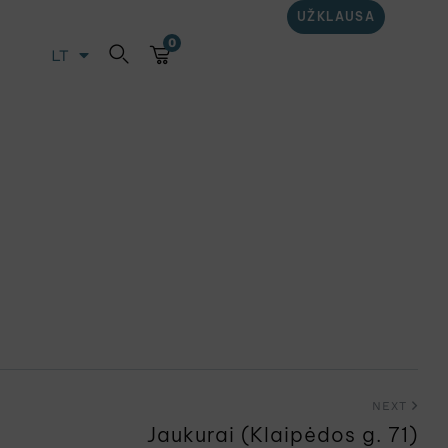
UŽKLAUSA
0
LT
EN
NEXT
Jaukurai (Klaipėdos g. 71)