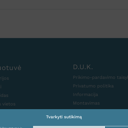
D.U.K.
uotuvė
Prikimo-pardavimo taisy
rijos
Privatumo politika
i
Informacija
idas
Montavimas
 vietos
Tvarkyti sutikimą