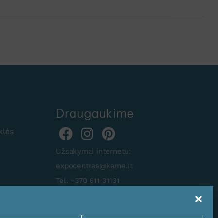
Draugaukime
klės
Užsakymai internetu:
expocentras@kame.lt
Tel. +370 611 31131