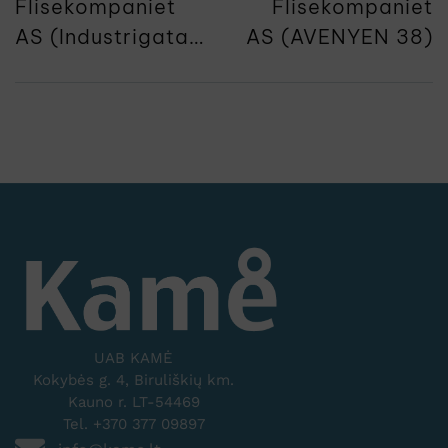
Flisekompaniet
Flisekompaniet
AS (Industrigata
AS (AVENYEN 38)
2)
UAB KAMĖ
Kokybės g. 4, Biruliškių km.
Kauno r. LT-54469
Tel. +370 377 09897