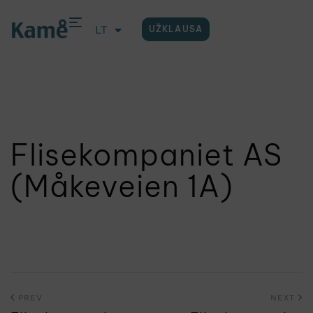
LT
UŽKLAUSA
EN
Flisekompaniet AS
(Måkeveien 1A)
PREV
NEXT