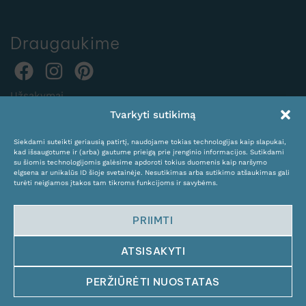
Draugaukime
Užsakymai
Tvarkyti sutikimą
internetu:
expocentras@kame.lt
Siekdami suteikti geriausią patirtį, naudojame tokias technologijas kaip slapukai,
kad išsaugotume ir (arba) gautume prieigą prie įrenginio informacijos. Sutikdami
Tel. +370 611 31131
su šiomis technologijomis galėsime apdoroti tokius duomenis kaip naršymo
elgsena ar unikalūs ID šioje svetainėje. Nesutikimas arba sutikimo atšaukimas gali
turėti neigiamos įtakos tam tikroms funkcijoms ir savybėms.
PRIIMTI
ATSISAKYTI
© Copyright 2024 KAMĖ. All rights reserved.
PERŽIŪRĖTI NUOSTATAS