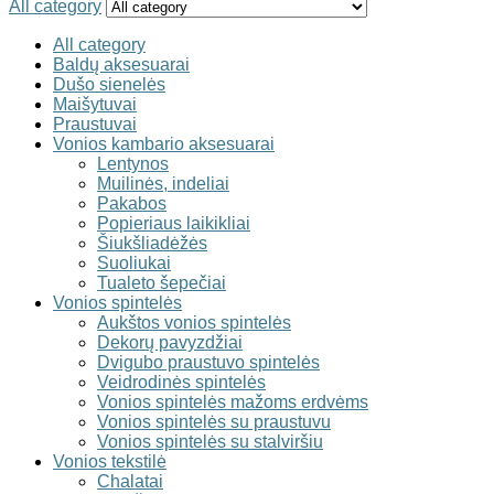
All category
All category
Baldų aksesuarai
Dušo sienelės
Maišytuvai
Praustuvai
Vonios kambario aksesuarai
Lentynos
Muilinės, indeliai
Pakabos
Popieriaus laikikliai
Šiukšliadėžės
Suoliukai
Tualeto šepečiai
Vonios spintelės
Aukštos vonios spintelės
Dekorų pavyzdžiai
Dvigubo praustuvo spintelės
Veidrodinės spintelės
Vonios spintelės mažoms erdvėms
Vonios spintelės su praustuvu
Vonios spintelės su stalviršiu
Vonios tekstilė
Chalatai