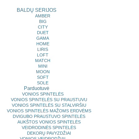
BALDŲ SERIJOS
AMBER
BIG
CITY
DUET
GAMA
HOME
LIRIS
LOFT
MATCH
MINI
MOON
SOFT
SOLE
Parduotuvė
VONIOS SPINTELĖS
VONIOS SPINTELĖS SU PRAUSTUVU
VONIOS SPINTELĖS SU STALVIRŠIU
VONIOS SPINTELĖS MAŽOMS ERDVĖMS
DVIGUBO PRAUSTUVO SPINTELĖS
AUKŠTOS VONIOS SPINTELĖS
VEIDRODINĖS SPINTELĖS
DEKORŲ PAVYZDŽIAI
VONIOS VEIDRODŽIAI