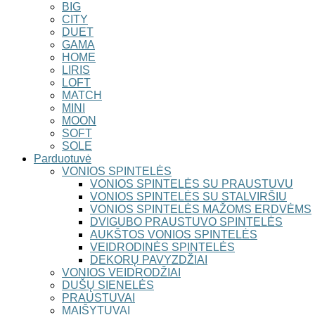
BIG
CITY
DUET
GAMA
HOME
LIRIS
LOFT
MATCH
MINI
MOON
SOFT
SOLE
Parduotuvė
VONIOS SPINTELĖS
VONIOS SPINTELĖS SU PRAUSTUVU
VONIOS SPINTELĖS SU STALVIRŠIU
VONIOS SPINTELĖS MAŽOMS ERDVĖMS
DVIGUBO PRAUSTUVO SPINTELĖS
AUKŠTOS VONIOS SPINTELĖS
VEIDRODINĖS SPINTELĖS
DEKORŲ PAVYZDŽIAI
VONIOS VEIDRODŽIAI
DUŠŲ SIENELĖS
PRAUSTUVAI
MAIŠYTUVAI