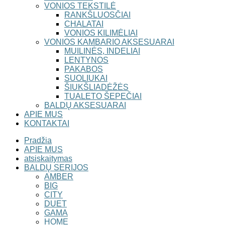
VONIOS TEKSTILĖ
RANKŠLUOSČIAI
CHALATAI
VONIOS KILIMĖLIAI
VONIOS KAMBARIO AKSESUARAI
MUILINĖS, INDELIAI
LENTYNOS
PAKABOS
SUOLIUKAI
ŠIUKŠLIADĖŽĖS
TUALETO ŠEPEČIAI
BALDŲ AKSESUARAI
APIE MUS
KONTAKTAI
Pradžia
APIE MUS
atsiskaitymas
BALDŲ SERIJOS
AMBER
BIG
CITY
DUET
GAMA
HOME