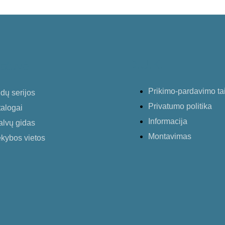
D.U.K.
otuvė
Prikimo-pardavimo ta
dų serijos
Privatumo politika
alogai
Informacija
alvų gidas
Montavimas
kybos vietos