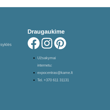
Draugaukime
isyklės
Užsakymai
internetu:
expocentras@kame.lt
Tel. +370 611 31131