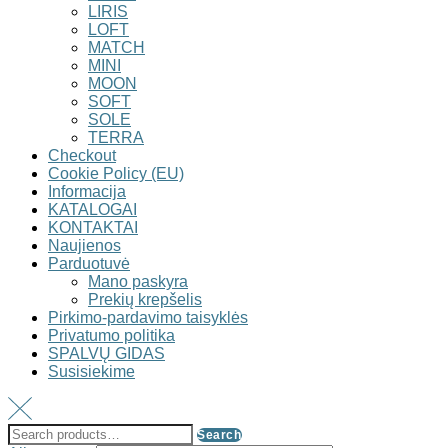
LIRIS
LOFT
MATCH
MINI
MOON
SOFT
SOLE
TERRA
Checkout
Cookie Policy (EU)
Informacija
KATALOGAI
KONTAKTAI
Naujienos
Parduotuvė
Mano paskyra
Prekių krepšelis
Pirkimo-pardavimo taisyklės
Privatumo politika
SPALVŲ GIDAS
Susisiekime
Search