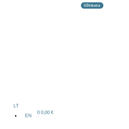
Užklausa
LT
0
0,00
€
EN