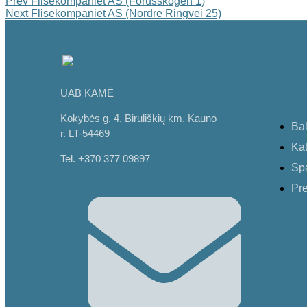
Prev
Flisekompaniet AS (Forusskogen 1)
Next
Flisekompaniet AS (Nordre Ringvei 25)
Pardu
UAB KAMĖ
Kokybės g. 4, Biruliškių km. Kauno
Bal
r. LT-54469
Kat
Tel. +370 377 09897
Sp
Pre