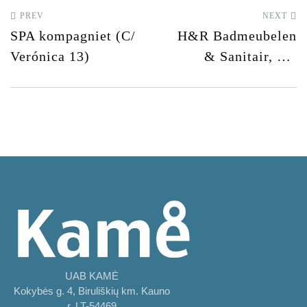
PREV
NEXT
SPA kompagniet (C/
H&R Badmeubelen
Verónica 13)
& Sanitair, BV
(Graafsebaan 44)
UAB KAMĖ
Kokybės g. 4, Biruliškių km. Kauno
r. LT-54469