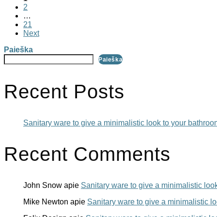
2
…
21
Next
Paieška
Paieška
Recent Posts
Sanitary ware to give a minimalistic look to your bathroo
Recent Comments
John Snow
apie
Sanitary ware to give a minimalistic loo
Mike Newton
apie
Sanitary ware to give a minimalistic l