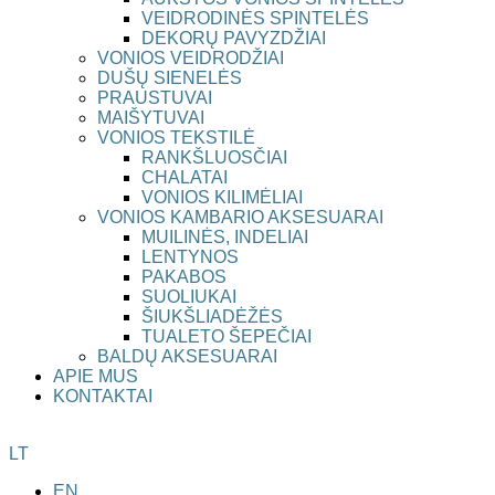
VEIDRODINĖS SPINTELĖS
DEKORŲ PAVYZDŽIAI
VONIOS VEIDRODŽIAI
DUŠŲ SIENELĖS
PRAUSTUVAI
MAIŠYTUVAI
VONIOS TEKSTILĖ
RANKŠLUOSČIAI
CHALATAI
VONIOS KILIMĖLIAI
VONIOS KAMBARIO AKSESUARAI
MUILINĖS, INDELIAI
LENTYNOS
PAKABOS
SUOLIUKAI
ŠIUKŠLIADĖŽĖS
TUALETO ŠEPEČIAI
BALDŲ AKSESUARAI
APIE MUS
KONTAKTAI
LT
EN