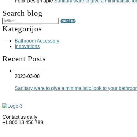
Felix Design
apie
Sanitary ware to give a minimalistic l
Search blog
Kategorijos
Bathroom Accessory
Innovations
Recent Posts
2023-03-08
Sanitary ware to give a minimalistic look to your bathroo
Contact us daily
+1 800 13 456 789