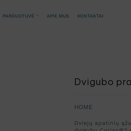
PARDUOTUVĖ
APIE MUS
KONTAKTAI
Dvigubo pra
HOME
Dviejų apatinių ąž
dvigubu
Corian®2