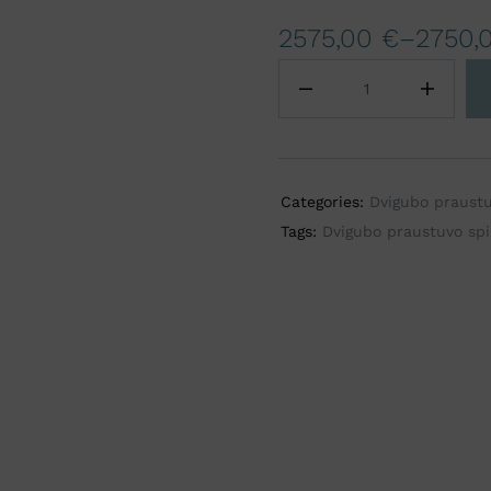
t
2575,00
€
–
2750,
e
r
n
a
t
i
Categories:
Dvigubo praustu
v
Tags:
Dvigubo praustuvo spi
e
: