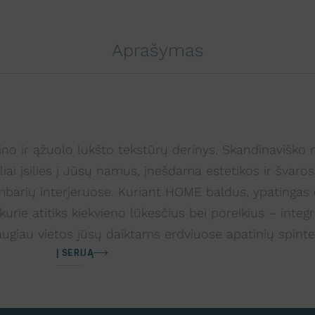
Aprašymas
o ir ąžuolo lukšto tekstūrų derinys. Skandinaviško 
iai įsilies į Jūsų namus, įnešdama estetikos ir švaros 
s kambarių interjeruose. Kuriant HOME baldus, ypatinga
urie atitiks kiekvieno lūkesčius bei poreikius – inte
ugiau vietos jūsų daiktams erdviuose apatinių spintel
Į SERIJĄ