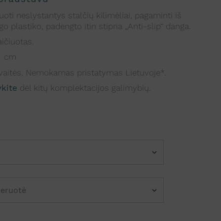
uoti neslystantys stalčių kilimėliai, pagaminti iš
o plastiko, padengto itin stipria „Anti-slip“ danga.
ičiuotas.
00 cm
aitės. Nemokamas pristatymas Lietuvoje*.
ykite
dėl kitų komplektacijos galimybių.