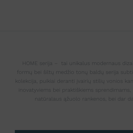
HOME serija – tai unikalus modernaus dizain
formų bei šiltų medžio tonų baldų serija subtil
kolekcija, puikiai deranti įvairių stilių vonio
inovatyviems bei praktiškiems sprendimams, k
natūralaus ąžuolo rankenos, bei dar da