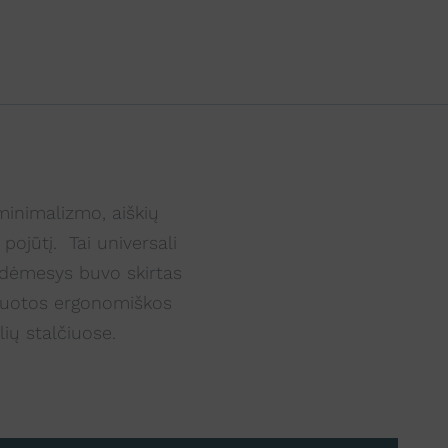
minimalizmo, aiškių
pojūtį. Tai universali
s dėmesys buvo skirtas
gruotos ergonomiškos
ių stalčiuose.