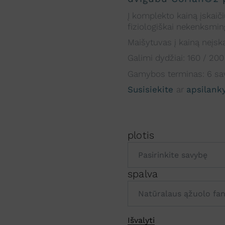
Į komplekto kainą įskaiči
fiziologiškai nekenksming
Maišytuvas į kainą neįska
Galimi dydžiai: 160 / 2
Gamybos terminas: 6 sav
Susisiekite
ar
apsilank
plotis
spalva
A
Išvalyti
l