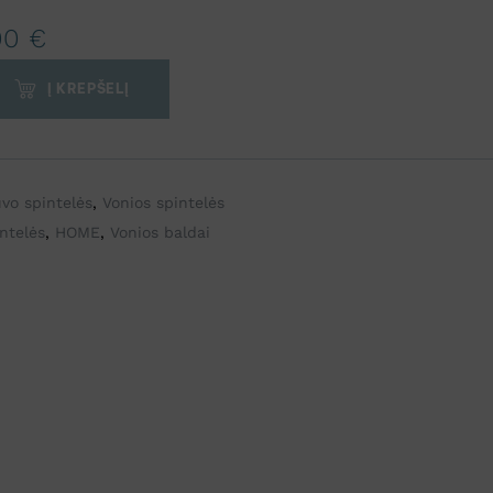
00
€
Į KREPŠELĮ
vo spintelės
,
Vonios spintelės
ntelės
,
HOME
,
Vonios baldai