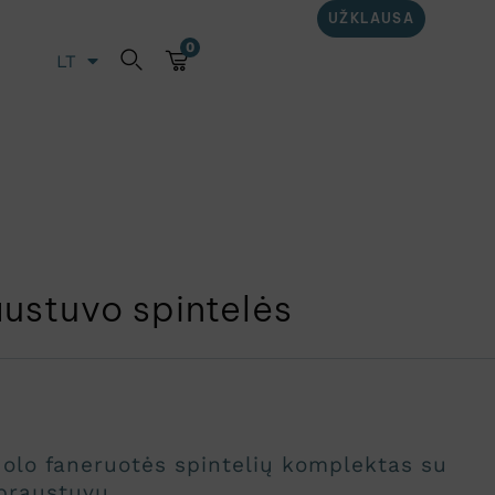
UŽKLAUSA
0
LT
EN
ustuvo spintelės
uolo faneruotės spintelių komplektas su
praustuvu