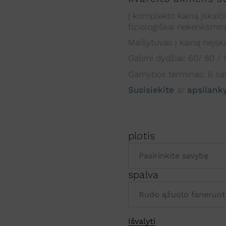
Į komplekto kainą įskaiči
fiziologiškai nekenksming
Maišytuvas į kainą neįska
Galimi dydžiai: 60/ 80 /
Gamybos terminas: 6 sav
Susisiekite
ar
apsilank
plotis
spalva
A
Išvalyti
l