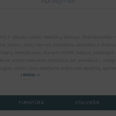
Aprašymas
o ir ąžuolo lukšto tekstūrų derinys. Skandinaviško 
iai įsilies į Jūsų namus, įnešdama estetikos ir švaros 
s kambarių interjeruose. Kuriant HOME baldus, ypatinga
urie atitiks kiekvieno lūkesčius bei poreikius – inte
ugiau vietos jūsų daiktams erdviuose apatinių spintel
Į SERIJĄ
FURNITŪRA
STALVIRŠIS