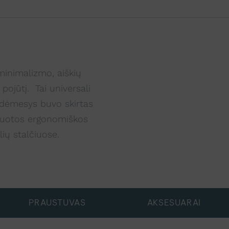
minimalizmo, aiškių
pojūtį. Tai universali
s dėmesys buvo skirtas
gruotos ergonomiškos
ių stalčiuose.
PRAUSTUVAS
AKSESUARAI