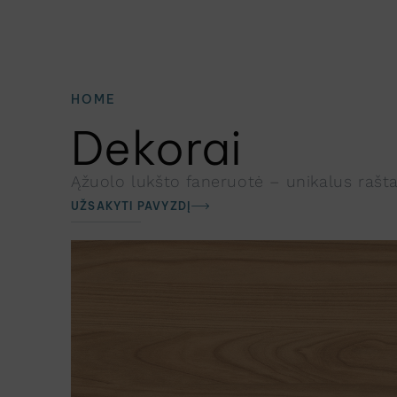
HOME
Dekorai
Ąžuolo lukšto faneruotė – unikalus raštas 
UŽSAKYTI PAVYZDĮ