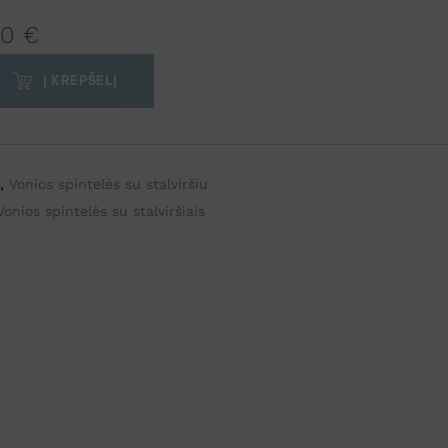
00
€
Į KREPŠELĮ
,
Vonios spintelės su stalviršiu
Vonios spintelės su stalviršiais