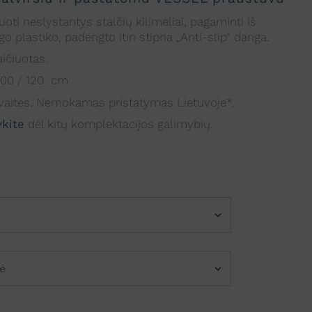
uoti neslystantys stalčių kilimėliai, pagaminti iš
o plastiko, padengto itin stipria „Anti-slip“ danga.
ičiuotas.
 100 / 120 cm
aitės. Nemokamas pristatymas Lietuvoje*.
ykite
dėl kitų komplektacijos galimybių.