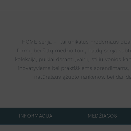
HOME serija – tai unikalus modernaus dizain
formų bei šiltų medžio tonų baldų serija subtil
kolekcija, puikiai deranti įvairių stilių vonio
inovatyviems bei praktiškiems sprendimams, k
natūralaus ąžuolo rankenos, bei dar da
INFORMACIJA
MEDŽIAGOS