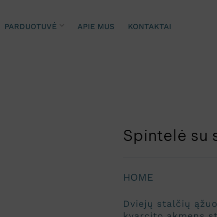
PARDUOTUVĖ
APIE MUS
KONTAKTAI
Spintelė su 
HOME
Dviejų stalčių ąžu
kvarcito akmens
st