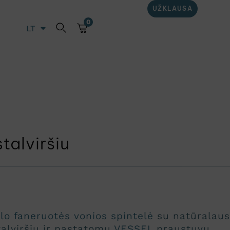
UŽKLAUSA
0
LT
EN
stalviršiu
olo faneruotės vonios spintelė
su natūralaus
alviršiu ir pastatomu
VESSEL
praustuvu