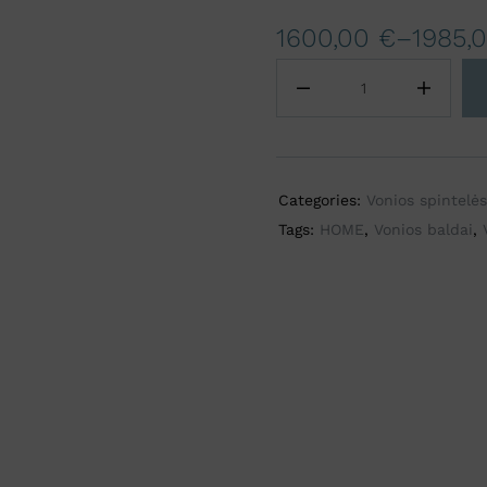
t
1600,00
€
–
1985,
e
r
n
a
t
i
Categories:
Vonios spintelės
v
Tags:
HOME
,
Vonios baldai
,
e
: