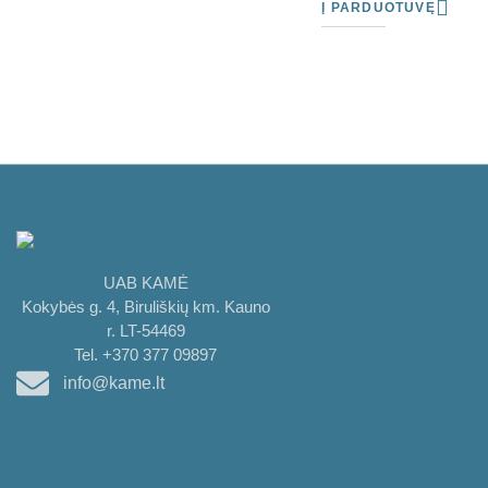
Į PARDUOTUVĘ
UAB KAMĖ
Kokybės g. 4, Biruliškių km. Kauno
r. LT-54469
Tel. +370 377 09897
info@kame.lt