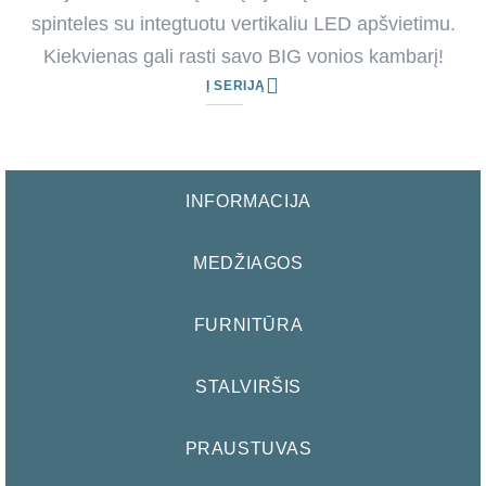
spinteles su integtuotu vertikaliu LED apšvietimu.
Kiekvienas gali rasti savo BIG vonios kambarį!
Į SERIJĄ
INFORMACIJA
MEDŽIAGOS
FURNITŪRA
STALVIRŠIS
PRAUSTUVAS