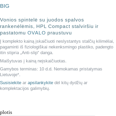
BIG
Vonios spintelė su juodos spalvos
rankenėlėmis, HPL Compact stalviršiu ir
pastatomu
OVALO
praustuvu
Į komplekto kainą įskaičiuoti neslystantys stalčių kilimėliai,
pagaminti iš fiziologiškai nekenksmingo plastiko, padengto
itin stipria „Anti-slip“ danga.
Maišytuvas į kainą neįskaičiuotas.
Gamybos terminas: 10 d.d. Nemokamas pristatymas
Lietuvoje*.
Susisiekite
ar
apsilankykite
dėl kitų dydžių ar
komplektacijos galimybių.
plotis