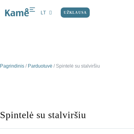
LT
UŽKLAUSA
EN
Pagrindinis
/
Parduotuvė
/
Spintelė su stalviršiu
Spintelė su stalviršiu