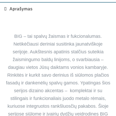
Aprašymas
BIG – tai spalvų žaismas ir fukcionalumas.
Netikėčiausi deriniai susitinka jaunatviškoje
serijoje. Aukštesnis apatinis stalčius suteikia
žaismingumo baldų linijoms, o svarbiausia –
daugiau vietos Jūsų daiktams vonios kambaryje.
Rinkitės ir kurkit savo derinius iš siūlomos plačios
fasadų ir dankenėlių spalvų gamos. Ypatingas šios
serijos dizaino akcentas – komplektai ir su
stilingais ir funkcionaliais juodo metalo rėmais,
kuriuose integruotos rankšluosčių pakabos. Šioje
serijose siūlome ir įvairių dydžių veidrodines BIG