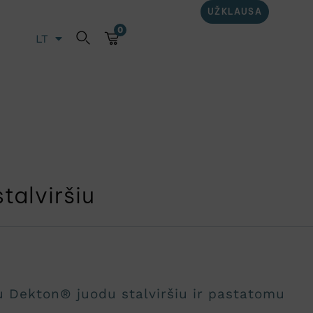
UŽKLAUSA
0
LT
EN
stalviršiu
u Dekton® juodu stalviršiu ir pastatomu