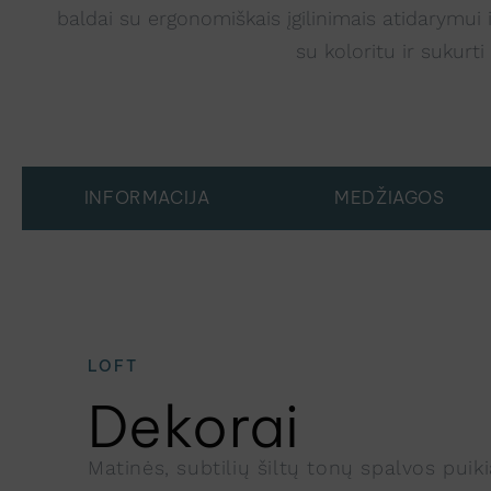
baldai su ergonomiškais įgilinimais atidarymui 
su koloritu ir sukur
INFORMACIJA
MEDŽIAGOS
LOFT
Dekorai
Matinės, subtilių šiltų tonų spalvos puikiai