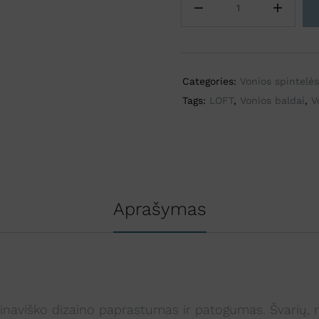
r
n
a
t
i
Categories:
Vonios spintelės
v
Tags:
LOFT
,
Vonios baldai
,
V
e
:
Aprašymas
dinaviško dizaino paprastumas ir patogumas. Švarių, 