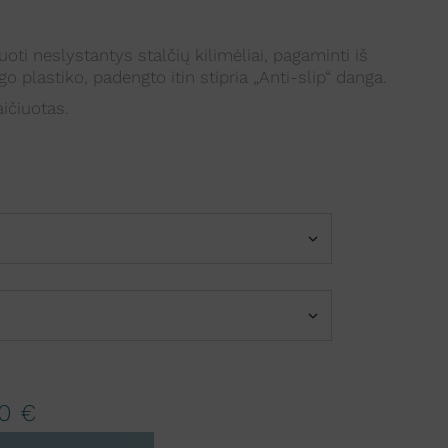
uoti neslystantys stalčių kilimėliai, pagaminti iš
o plastiko, padengto itin stipria „Anti-slip“ danga.
ičiuotas.
00
€