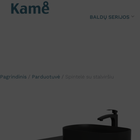
BALDŲ SERIJOS
Pagrindinis
/
Parduotuvė
/
Spintelė su stalviršiu