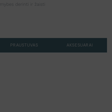
ybes derinti ir žaisti
PRAUSTUVAS
AKSESUARAI