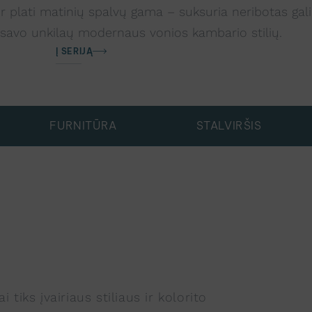
ir plati matinių spalvų gama – suksuria neribotas galim
ti savo unkilaų modernaus vonios kambario stilių.
Į SERIJĄ
FURNITŪRA
STALVIRŠIS
 tiks įvairiaus stiliaus ir kolorito