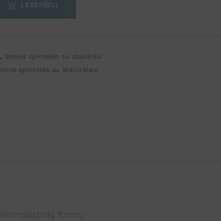
Į KREPŠELĮ
,
Vonios spintelės su stalviršiu
onios spintelės su stalviršiais
minimalistinių formų