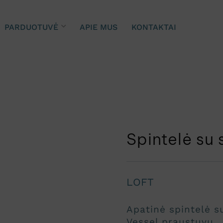
PARDUOTUVĖ
APIE MUS
KONTAKTAI
Spintelė su 
LOFT
Apatinė spintelė s
Vessel praustuvu.