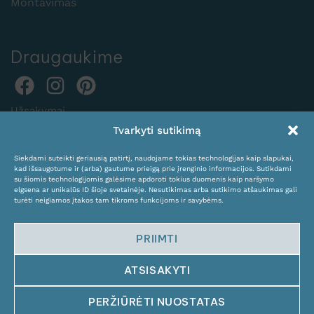
Montavimas
Draugaukime
Užsakymai
Tvarkyti sutikimą
internetu:
expocentras@kame.lt
Siekdami suteikti geriausią patirtį, naudojame tokias technologijas kaip slapukai,
kad išsaugotume ir (arba) gautume prieigą prie įrenginio informacijos. Sutikdami
Tel. +370 611 31131
su šiomis technologijomis galėsime apdoroti tokius duomenis kaip naršymo
elgsena ar unikalūs ID šioje svetainėje. Nesutikimas arba sutikimo atšaukimas gali
turėti neigiamos įtakos tam tikroms funkcijoms ir savybėms.
PRIIMTI
ATSISAKYTI
© Copyright 2024 KAMĖ. All rights reserved.
PERŽIŪRĖTI NUOSTATAS