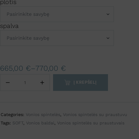
plotis
spalva
A
l
t
665,00
€
–
770,00
€
e
r
Į KREPŠELĮ
n
a
t
i
Categories:
Vonios spintelės
,
Vonios spintelės su praustuvu
v
Tags:
SOFT
,
Vonios baldai
,
Vonios spintelės su praustuvais
e
: