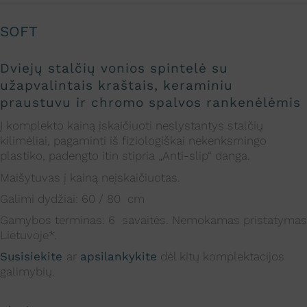
SOFT
Dviejų stalčių
vonios spintelė su
užapvalintais kraštais, keraminiu
praustuvu ir chromo spalvos rankenėlėmis
Į komplekto kainą įskaičiuoti neslystantys stalčių
kilimėliai, pagaminti iš fiziologiškai nekenksmingo
plastiko, padengto itin stipria „Anti-slip“ danga.
Maišytuvas į kainą neįskaičiuotas.
Galimi dydžiai: 60 / 80 cm
Gamybos terminas: 6 savaitės. Nemokamas pristatymas
Lietuvoje*.
Susisiekite
ar
apsilankykite
dėl kitų komplektacijos
galimybių.