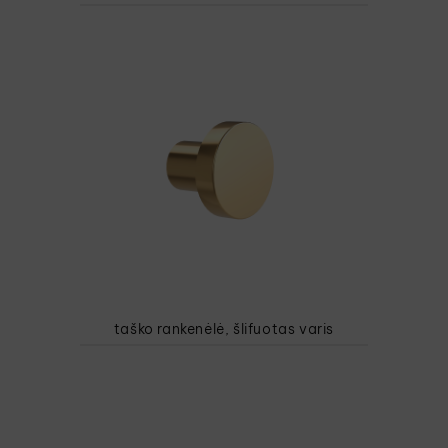
taško rankenėlė, šlifuotas varis