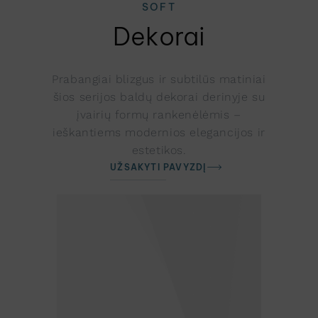
SOFT
Dekorai
Prabangiai blizgus ir subtilūs matiniai
šios serijos baldų dekorai derinyje su
įvairių formų rankenėlėmis –
ieškantiems modernios elegancijos ir
estetikos.
UŽSAKYTI PAVYZDĮ