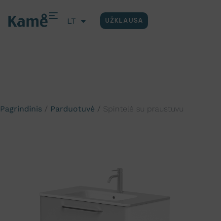
LT
UŽKLAUSA
EN
Pagrindinis
/
Parduotuvė
/
Spintelė su praustuvu