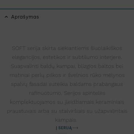
Aprašymas
SOFT serija skirta siekiantiems šiuolaikiškos
elegancijos, estetikos ir subtilumo interjere.
Suapvalinti baldų kampai, blizgios baltos bei
matiniai perlų pilkos ir švelnios rūko mėlynos
spalvų fasadai suteikia baldams prabangaus
rafinuotumo. Serijos spintelės
komplektuojamos su įleidžiamais keraminiais
praustuvais arba su stalviršiais su užapvalintais
kampais.
Į SERIJĄ