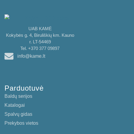
UAB KAMĖ
Kokybės g. 4, Biruliškių km. Kauno
r. LT-54469
Tel. +370 377 09897
info@kame.lt
Parduotuvė
Baldų serijos
Katalogai
Spalvų gidas
Prekybos vietos