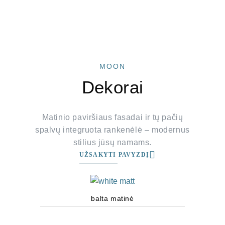
MOON
Dekorai
Matinio paviršiaus fasadai ir tų pačių
spalvų integruota rankenėlė – modernus
stilius jūsų namams.
UŽSAKYTI PAVYZDĮ
balta matinė