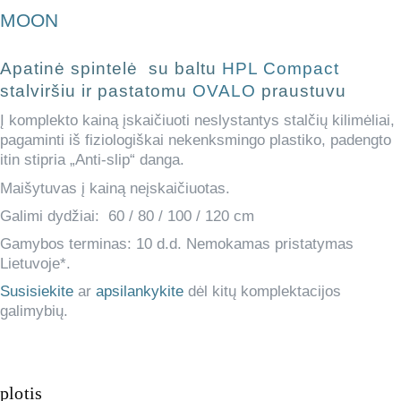
MOON
Apatinė spintelė su baltu
HPL Compact
stalviršiu ir pastatomu
OVALO
praustuvu
Į komplekto kainą įskaičiuoti neslystantys stalčių kilimėliai,
pagaminti iš fiziologiškai nekenksmingo plastiko, padengto
itin stipria „Anti-slip“ danga.
Maišytuvas į kainą neįskaičiuotas.
Galimi dydžiai: 60 / 80 / 100 / 120 cm
Gamybos terminas: 10 d.d. Nemokamas pristatymas
Lietuvoje*.
Susisiekite
ar
apsilankykite
dėl kitų komplektacijos
galimybių.
plotis