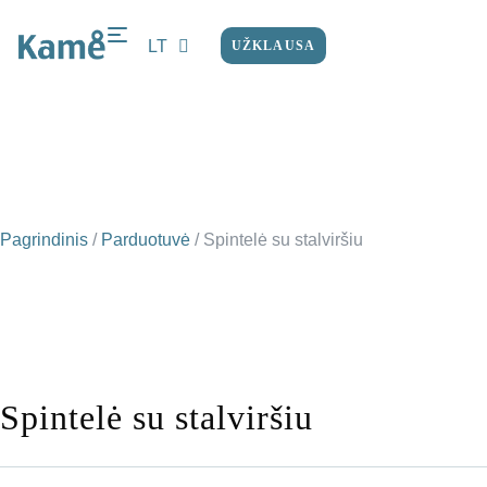
LT
UŽKLAUSA
EN
Pagrindinis
/
Parduotuvė
/
Spintelė su stalviršiu
Spintelė su stalviršiu