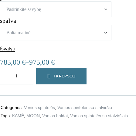
spalva
A
Išvalyti
l
t
785,00
€
–
975,00
€
e
r
Į KREPŠELĮ
n
a
t
i
Categories:
Vonios spintelės
,
Vonios spintelės su stalviršiu
v
Tags:
KAMĖ
,
MOON
,
Vonios baldai
,
Vonios spintelės su stalviršiais
e
: