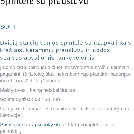
Spintelė su praustuvu
SOFT
Dviejų stalčių
vonios spintelė su užapvalintais
kraštais, keraminiu praustuvu ir juodos
spalvos apvaliomis rankenėlėmis
Į komplekto kainą įskaičiuoti neslystantys stalčių kilimėliai,
pagaminti iš fiziologiškai nekenksmingo plastiko, padengto
itin stipria „Anti-slip“ danga.
Maišytuvas į kainą neįskaičiuotas.
Galimi dydžiai: 60 / 80 cm
Gamybos terminas: 6 savaitės. Nemokamas pristatymas
Lietuvoje*.
Susisiekite
ar
apsilankykite
dėl kitų komplektacijos
galimybių.