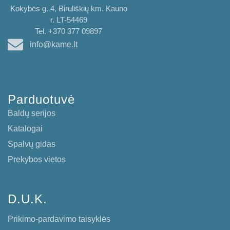
Kokybės g. 4, Biruliškių km. Kauno
r. LT-54469
Tel. +370 377 09897
info@kame.lt
Parduotuvė
Baldų serijos
Katalogai
Spalvų gidas
Prekybos vietos
D.U.K.
Prikimo-pardavimo taisyklės