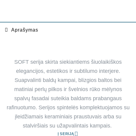
Aprašymas
SOFT serija skirta siekiantiems šiuolaikiškos
elegancijos, estetikos ir subtilumo interjere.
Suapvalinti baldų kampai, blizgios baltos bei
matiniai perlų pilkos ir švelnios rūko mėlynos
spalvų fasadai suteikia baldams prabangaus
rafinuotumo. Serijos spintelės komplektuojamos su
įleidžiamais keraminiais praustuvais arba su
stalviršiais su užapvalintais kampais.
Į SERIJĄ