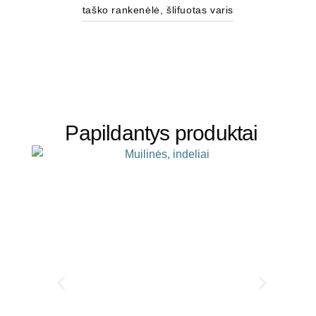
taško rankenėlė, šlifuotas varis
Papildantys produktai