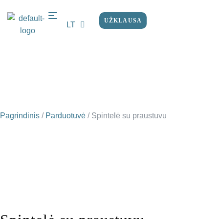
UŽKLAUSA
LT
EN
Pagrindinis
/
Parduotuvė
/
Spintelė su praustuvu