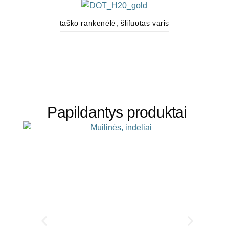
taško rankenėlė, šlifuotas varis
Papildantys produktai