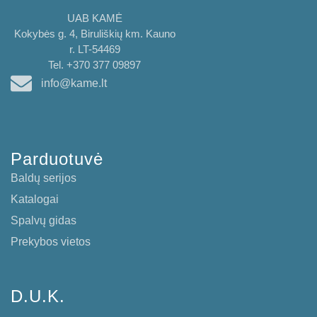
UAB KAMĖ
Kokybės g. 4, Biruliškių km. Kauno
r. LT-54469
Tel. +370 377 09897
info@kame.lt
Parduotuvė
Baldų serijos
Katalogai
Spalvų gidas
Prekybos vietos
D.U.K.