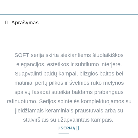
Aprašymas
SOFT serija skirta siekiantiems šiuolaikiškos
elegancijos, estetikos ir subtilumo interjere.
Suapvalinti baldų kampai, blizgios baltos bei
matiniai perlų pilkos ir švelnios rūko mėlynos
spalvų fasadai suteikia baldams prabangaus
rafinuotumo. Serijos spintelės komplektuojamos su
įleidžiamais keraminiais praustuvais arba su
stalviršiais su užapvalintais kampais.
Į SERIJĄ