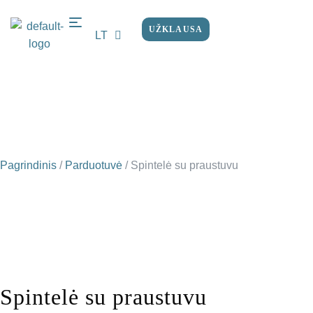
UŽKLAUSA
LT
EN
Pagrindinis
/
Parduotuvė
/
Spintelė su praustuvu
Spintelė su praustuvu