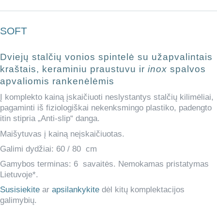
SOFT
Dviejų stalčių
vonios spintelė su užapvalintais
kraštais, keraminiu praustuvu ir
inox
spalvos
apvaliomis rankenėlėmis
Į komplekto kainą įskaičiuoti neslystantys stalčių kilimėliai,
pagaminti iš fiziologiškai nekenksmingo plastiko, padengto
itin stipria „Anti-slip“ danga.
Maišytuvas į kainą neįskaičiuotas.
Galimi dydžiai: 60 / 80 cm
Gamybos terminas: 6 savaitės. Nemokamas pristatymas
Lietuvoje*.
Susisiekite
ar
apsilankykite
dėl kitų komplektacijos
galimybių.