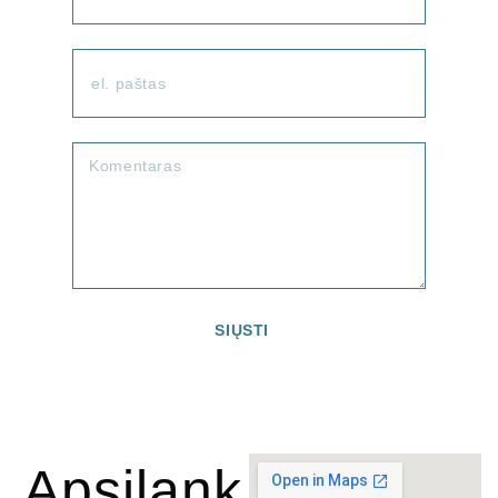
SIŲSTI
Apsilank