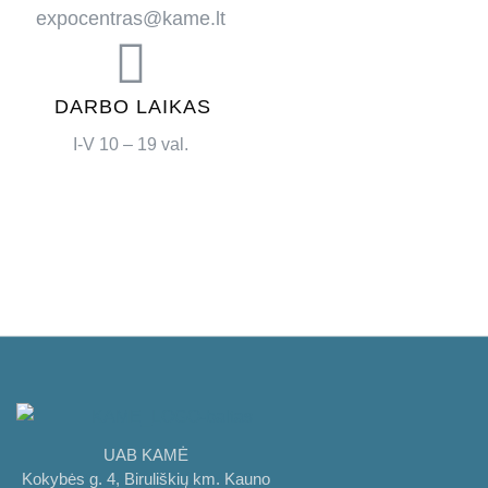
expocentras@kame.lt
DARBO LAIKAS
I-V 10 – 19 val.
UAB KAMĖ
Kokybės g. 4, Biruliškių km. Kauno