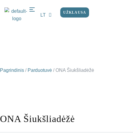
UŽKLAUSA
LT
EN
Pagrindinis
/
Parduotuvė
/
ONA Šiukšliadėžė
ONA Šiukšliadėžė