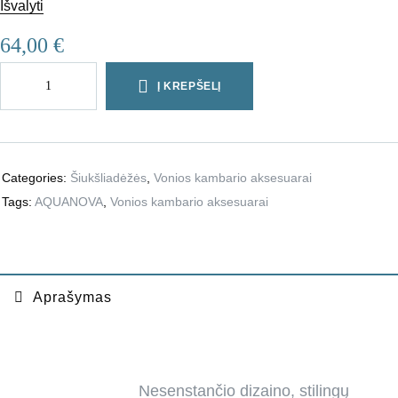
Išvalyti
64,00
€
Į KREPŠELĮ
Categories:
Šiukšliadėžės
,
Vonios kambario aksesuarai
Tags:
AQUANOVA
,
Vonios kambario aksesuarai
Aprašymas
Nesenstančio dizaino, stilingų