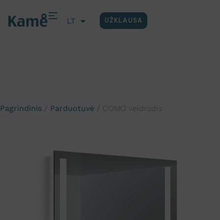
LT
UŽKLAUSA
EN
Pagrindinis
/
Parduotuvė
/
COMO veidrodis