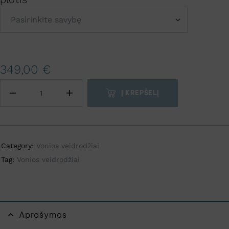
A
349,00
€
l
t
Į KREPŠELĮ
e
r
n
a
Category:
Vonios veidrodžiai
t
Tag:
Vonios veidrodžiai
i
v
e
:
Aprašymas