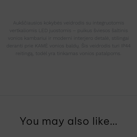
Aukščiausios kokybės veidrodis su integruotomis
vertkaliomis LED juostomis – puikus šviesos šaltinis
vonios kambariui ir moderni interjero detalė, stilingai
deranti prie KAMĖ vonios baldų. Šis veidrodis turi IP44
reitingą, todėl yra tinkamas vonios patalpoms.
You may also like…