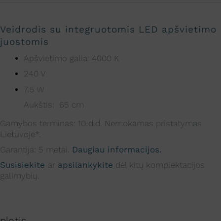
Veidrodis su integruotomis LED apšvietimo
juostomis
Apšvietimo galia:
4000 K
240 V
7.5 W
Aukštis: 65 cm
Gamybos terminas: 10 d.d. Nemokamas pristatymas
Lietuvoje*.
Garantija: 5 metai.
Daugiau informacijos.
Susisiekite
ar
apsilankykite
dėl kitų komplektacijos
galimybių.
plotis