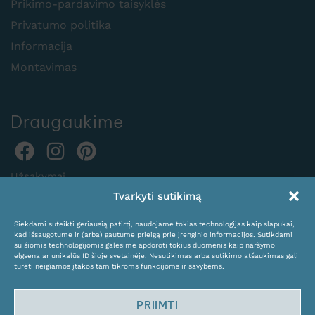
Prikimo-pardavimo taisyklės
Privatumo politika
Informacija
Montavimas
Draugaukime
Užsakymai
Tvarkyti sutikimą
internetu:
expocentras@kame.lt
Siekdami suteikti geriausią patirtį, naudojame tokias technologijas kaip slapukai,
kad išsaugotume ir (arba) gautume prieigą prie įrenginio informacijos. Sutikdami
Tel. +370 611 31131
su šiomis technologijomis galėsime apdoroti tokius duomenis kaip naršymo
elgsena ar unikalūs ID šioje svetainėje. Nesutikimas arba sutikimo atšaukimas gali
turėti neigiamos įtakos tam tikroms funkcijoms ir savybėms.
PRIIMTI