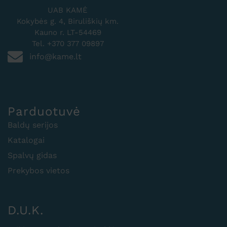
UAB KAMĖ
Kokybės g. 4, Biruliškių km.
Kauno r. LT-54469
Tel. +370 377 09897
info@kame.lt
Parduotuvė
Baldų serijos
Katalogai
Spalvų gidas
Prekybos vietos
D.U.K.