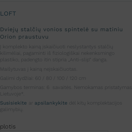
LOFT
Dviejų stalčių
vonios spintelė su
matiniu
Orion praustuvu
Į komplekto kainą įskaičiuoti neslystantys stalčių
kilimėliai, pagaminti iš fiziologiškai nekenksmingo
plastiko, padengto itin stipria „Anti-slip“ danga.
Maišytuvas į kainą neįskaičiuotas.
Galimi dydžiai: 60 / 80 / 100 / 120 cm
Gamybos terminas: 6 savaitės. Nemokamas pristatymas
Lietuvoje*.
Susisiekite
ar
apsilankykite
dėl kitų komplektacijos
galimybių.
plotis