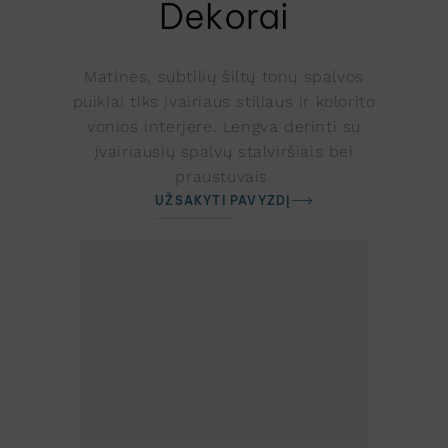
Dekorai
Matinės, subtilių šiltų tonų spalvos
puikiai tiks įvairiaus stiliaus ir kolorito
vonios interjere. Lengva derinti su
įvairiausių spalvų stalviršiais bei
praustuvais.
UŽSAKYTI PAVYZDĮ