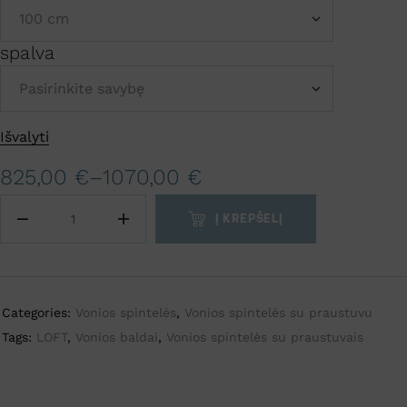
spalva
A
Išvalyti
l
t
825,00
€
–
1070,00
€
e
r
Į KREPŠELĮ
n
a
t
i
Categories:
Vonios spintelės
,
Vonios spintelės su praustuvu
v
Tags:
LOFT
,
Vonios baldai
,
Vonios spintelės su praustuvais
e
: