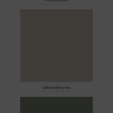
šviesiai pilka
pilkas kašmyras