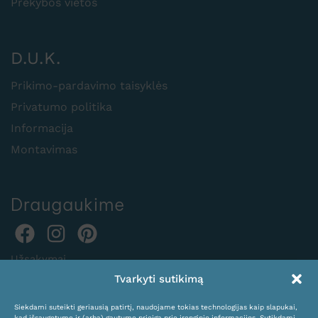
Prekybos vietos
D.U.K.
Prikimo-pardavimo taisyklės
Privatumo politika
Informacija
Montavimas
Draugaukime
Užsakymai
Tvarkyti sutikimą
internetu:
expocentras@kame.lt
Siekdami suteikti geriausią patirtį, naudojame tokias technologijas kaip slapukai,
kad išsaugotume ir (arba) gautume prieigą prie įrenginio informacijos. Sutikdami