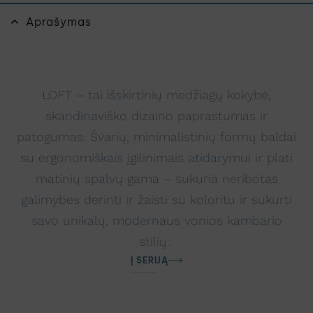
Aprašymas
LOFT – tai išskirtinių medžiagų kokybė,
skandinaviško dizaino paprastumas ir
patogumas. Švarių, minimalistinių formų baldai
su ergonomiškais įgilinimais atidarymui ir plati
matinių spalvų gama – sukuria neribotas
galimybes derinti ir žaisti su koloritu ir sukurti
savo unikalų, modernaus vonios kambario
stilių.
Į SERIJĄ