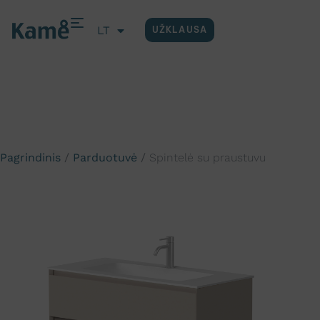
LT
UŽKLAUSA
EN
Pagrindinis
/
Parduotuvė
/
Spintelė su praustuvu