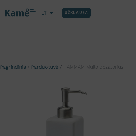
LT
UŽKLAUSA
EN
Pagrindinis
/
Parduotuvė
/
HAMMAM Muilo dozatorius