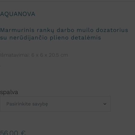
AQUANOVA
Marmurinis rankų darbo muilo dozatorius
su nerūdijančio plieno detalėmis
Išmatavimai: 6 x 6 x 20.5 cm
.
spalva
A
56,00
€
l