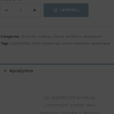
t
Į KREPŠELĮ
e
r
n
a
Categories:
Muilinės, indeliai
,
Vonios kambario aksesuarai
t
Tags:
AQUANOVA
,
Muilo dozatoriai
,
Vonios kambario aksesuarai
i
v
e
:
Aprašymas
Su AQUANOVA kolekcija
„Hammam“ įnešite tikro
Hamamo ramybę ir gerovę į