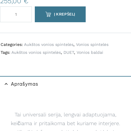
255,00
€
l
t
Į KREPŠELĮ
e
r
n
a
Categories:
Aukštos vonios spintelės
,
Vonios spintelės
t
Tags:
Aukštos vonios spintelės
,
DUET
,
Vonios baldai
i
v
e
:
Aprašymas
Tai universali serija, lengvai adaptuojama,
keičiama ir pritaikoma bet kuriame interjere.