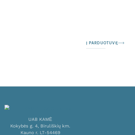
Į PARDUOTUVĘ
UAB KAMĖ
Kokybės g. 4, Biruliškių km.
Kauno r. LT-54469