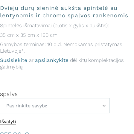
Dviejų durų sieninė aukšta spintelė su
lentynomis ir chromo spalvos rankenomis
Spintelės išmatavimai (plotis x gylis x aukštis):
35 cm x 35 cm x 160 cm
Gamybos terminas: 10 d.d. Nemokamas pristatymas
Lietuvoje*.
Susisiekite
ar
apsilankykite
dėl kitų komplektacijos
galimybių.
spalva
Išvalyti
A