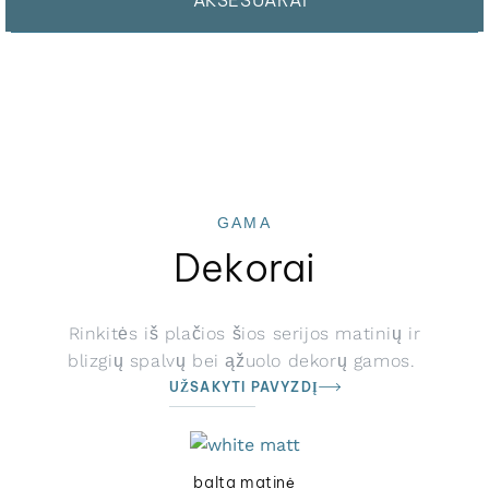
AKSESUARAI
GAMA
Dekorai
Rinkitės iš plačios šios serijos matinių ir
blizgių spalvų bei ąžuolo dekorų gamos.
UŽSAKYTI PAVYZDĮ
balta matinė