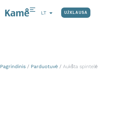
LT
UŽKLAUSA
EN
Pagrindinis
/
Parduotuvė
/
Aukšta spintelė