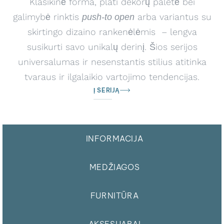
Klasikinė forma, plati dekorų paletė bei
galimybė rinktis
arba variantus su
push-to open
skirtingo dizaino rankenėlėmis – lengva
susikurti savo unikalų derinį. Šios serijos
universalumas ir nesenstantis stilius atitinka
tvaraus ir ilgalaikio vartojimo tendencijas.
Į SERIJĄ
INFORMACIJA
MEDŽIAGOS
FURNITŪRA