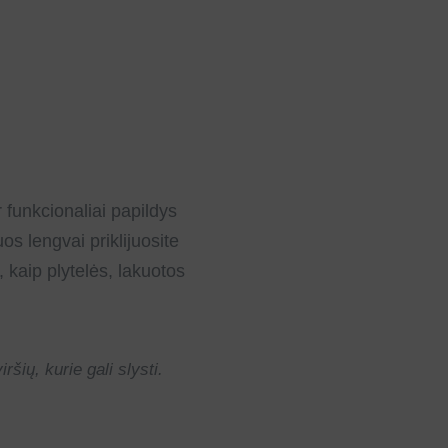
 funkcionaliai papildys
os lengvai priklijuosite
, kaip plytelės, lakuotos
ršių, kurie gali slysti.