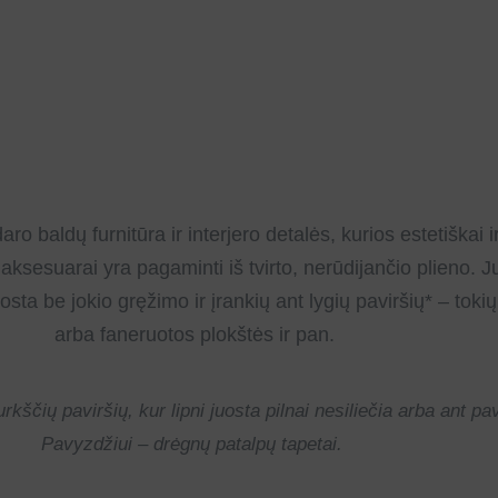
aldų furnitūra ir interjero detalės, kurios estetiškai ir
ksesuarai yra pagaminti iš tvirto, nerūdijančio plieno. Ju
osta be jokio gręžimo ir įrankių ant lygių paviršių* – tokių
arba faneruotos plokštės ir pan.
urkščių paviršių, kur lipni juosta pilnai nesiliečia arba ant pavi
Pavyzdžiui – drėgnų patalpų tapetai.