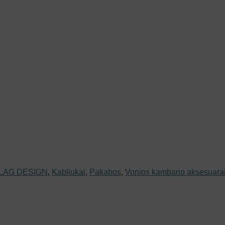
LAG DESIGN
,
Kabliukai
,
Pakabos
,
Vonios kambario aksesuara