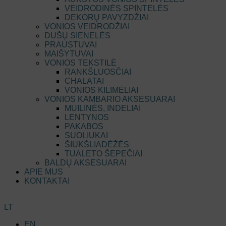
VEIDRODINĖS SPINTELĖS
DEKORŲ PAVYZDŽIAI
VONIOS VEIDRODŽIAI
DUŠŲ SIENELĖS
PRAUSTUVAI
MAIŠYTUVAI
VONIOS TEKSTILĖ
RANKŠLUOSČIAI
CHALATAI
VONIOS KILIMĖLIAI
VONIOS KAMBARIO AKSESUARAI
MUILINĖS, INDELIAI
LENTYNOS
PAKABOS
SUOLIUKAI
ŠIUKŠLIADĖŽĖS
TUALETO ŠEPEČIAI
BALDŲ AKSESUARAI
APIE MUS
KONTAKTAI
LT
EN