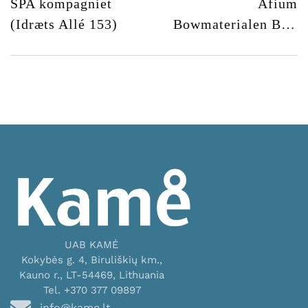
SPA kompagniet
Afium
(Idræts Allé 153)
Bowmaterialen B.V.
(Kinderdijkstraat 71)
UAB KAMĖ
Kokybės g. 4, Biruliškių km.,
Kauno r., LT-54469, Lithuania
Tel. +370 377 09897
info@kame.lt