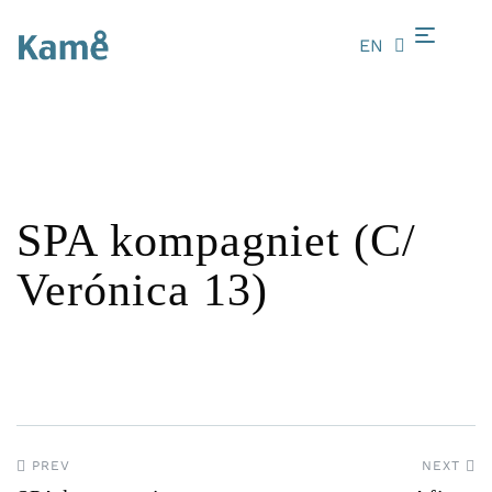
EN
LT
SPA kompagniet (C/
Verónica 13)
PREV
NEXT